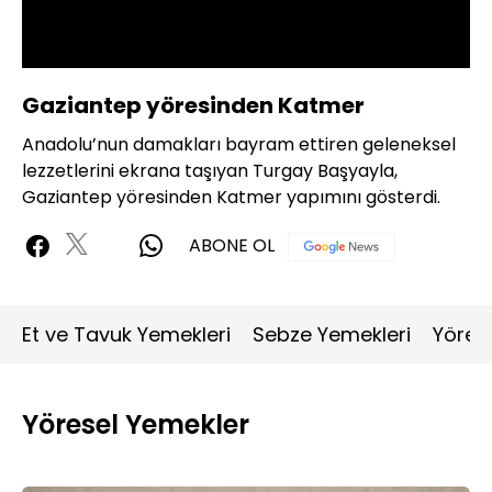
Oynat
Gaziantep yöresinden Katmer
Anadolu’nun damakları bayram ettiren geleneksel
lezzetlerini ekrana taşıyan Turgay Başyayla,
Gaziantep yöresinden Katmer yapımını gösterdi.
ABONE OL
Et ve Tavuk Yemekleri
Sebze Yemekleri
Yöres
Yöresel Yemekler