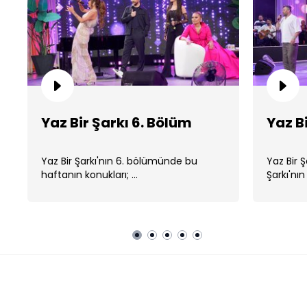
Yaz Bir Şarkı 6. Bölüm
Yaz B
Yaz Bir Şarkı'nın 6. bölümünde bu
Yaz Bir 
haftanın konukları; ...
Şarkı'nın 
Yaz Bir Şarkı
SAHNELER