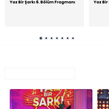
Yaz Bir Şarkı 6. Bölüm Fragmanı
Yaz Bir
Yaz Bir Şarkı
HABERLER