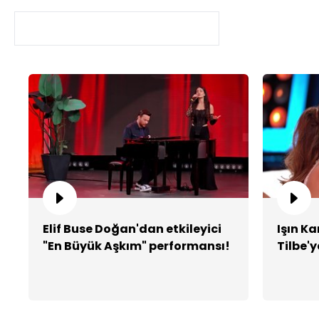
Elif Buse Doğan'dan etkileyici
Işın Ka
"En Büyük Aşkım" performansı!
Tilbe'y