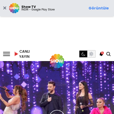
Show TV
Görüntüle
İNDİR - Google Play Store
CANLI
5
YAYIN