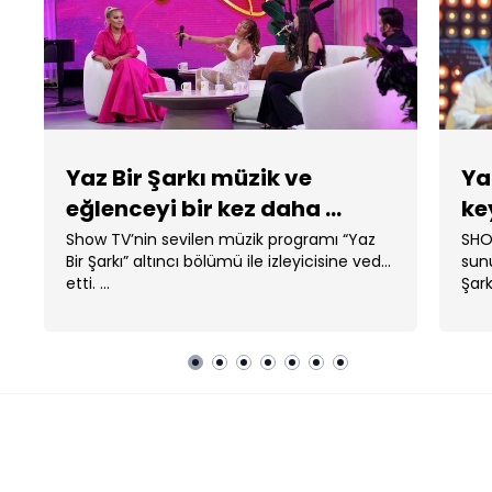
Yaz Bir Şarkı müzik ve
Ya
eğlenceyi bir kez daha ...
key
Show TV’nin sevilen müzik programı “Yaz
SHOW TV'de Demet Akalın 
Bir Şarkı” altıncı bölümü ile izleyicisine veda
sunu
etti. ...
Şarkı
Yaz Bir Şarkı
FOTO GALERİ