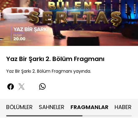
Yüklendi
:
81.29%
Sesi
Oynatma
480P
Aç
Hızı
Yaz Bir Şarkı 2. Bölüm Fragmanı
Yaz Bir Şarkı 2. Bölüm Fragmanı yayında.
BÖLÜMLER
SAHNELER
FRAGMANLAR
HABERLE