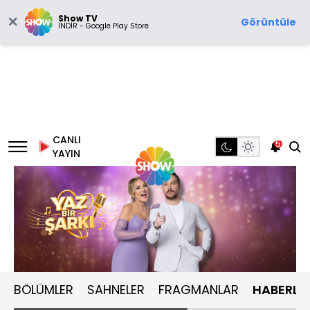
Show TV
Görüntüle
İNDİR - Google Play Store
CANLI
5
YAYIN
BÖLÜMLER
SAHNELER
FRAGMANLAR
HABERLE