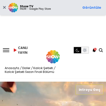
Show TV
Görüntüle
İNDİR - Google Play Store
CANLI
5
YAYIN
Anasayfa
/
Diziler
/
Kızılcık Şerbeti
/
Kızılcık Şerbeti Sezon Finali Bölümü
Introyu Geç