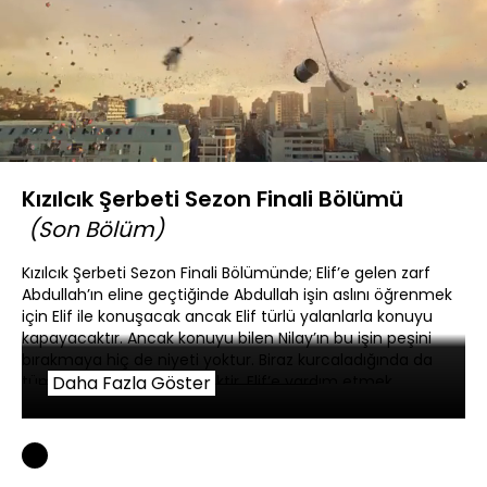
Yüklendi
:
0.43%
Sesi
Oynatma
Altyazılar
Aç
Hızı
Kızılcık Şerbeti Sezon Finali Bölümü
(Son Bölüm)
Kızılcık Şerbeti Sezon Finali Bölümünde; Elif’e gelen zarf
Abdullah’ın eline geçtiğinde Abdullah işin aslını öğrenmek
için Elif ile konuşacak ancak Elif türlü yalanlarla konuyu
kapayacaktır. Ancak konuyu bilen Nilay’ın bu işin peşini
bırakmaya hiç de niyeti yoktur. Biraz kurcaladığında da
tüm olup biteni öğrenecektir. Elif’e yardım etmek
Daha Fazla Göster
istediğinde ise çok sert bir tepkiyle karşılaşacaktır. Ömer’in
artık kendisinden tamamen vazgeçtiğine inanan Kıvılcım
her ne kadar çok üzgün olsa da çocukları ve annesi için dik
durmaya çalışacaktır. Başak ve Fatih ev bakmaya