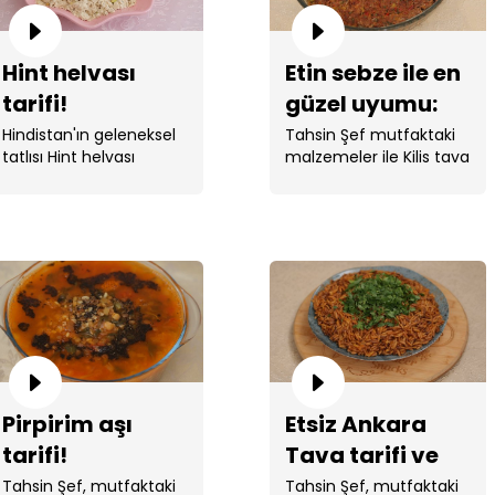
Hint helvası
Etin sebze ile en
tarifi!
güzel uyumu:
Kilis tava!
Hindistan'ın geleneksel
Tahsin Şef mutfaktaki
tatlısı Hint helvası
malzemeler ile Kilis tava
yapıldı.
yaptı!
Pirpirim aşı
Etsiz Ankara
tarifi!
Tava tarifi ve
ipuçları!
Tahsin Şef, mutfaktaki
Tahsin Şef, mutfaktaki