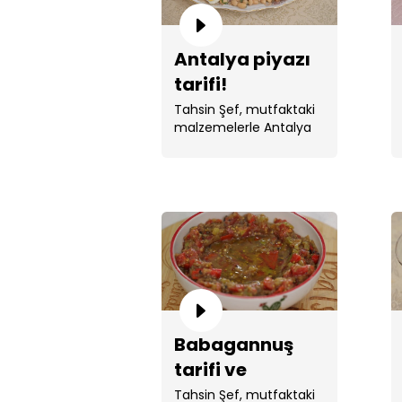
Antalya piyazı
tarifi!
Tahsin Şef, mutfaktaki
malzemelerle Antalya
piyazı yaptı.
Babagannuş
tarifi ve
hikayesi!
Tahsin Şef, mutfaktaki