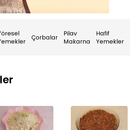
Oynatma
1080P
Hızı
Yöresel
Pilav
Hafif
Çorbalar
Yemekler
Makarna
Yemekler
ler