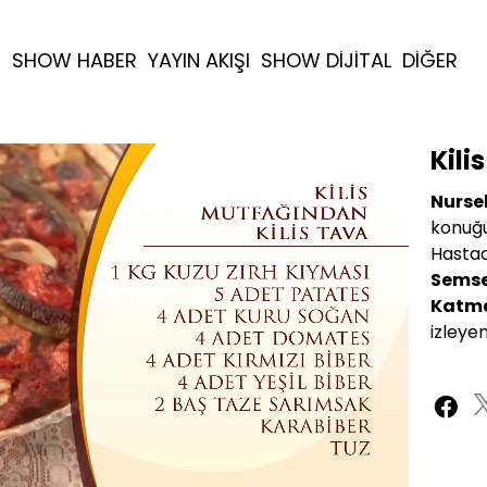
R
SHOW HABER
YAYIN AKIŞI
SHOW DİJİTAL
DİĞER
Kili
Nurse
konuğ
Hastao
Semse
Katma
izleyen