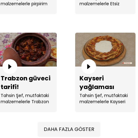
malzemelerle pirpirim
malzemelerle Etsiz
aşı yaptı
Ankara Tava yaptı.
Trabzon güveci
Kayseri
tarifi!
yağlaması
tarifi!
Tahsin Şef, mutfaktaki
Tahsin Şef, mutfaktaki
malzemelerle Trabzon
malzemelerle Kayseri
güveci yaptı.
yağlaması yaptı.
DAHA FAZLA GÖSTER