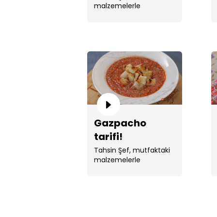
malzemelerle
babagannuş yaptı.
Gazpacho
tarifi!
Tahsin Şef, mutfaktaki
malzemelerle
gazpacho yaptı.