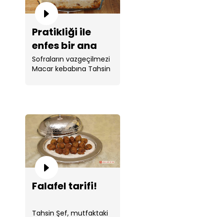
Pratikliği ile
enfes bir ana
yemek: Macar
Sofraların vazgeçilmezi
Macar kebabına Tahsin
kebabı!
Şef dokunuşu.
Falafel tarifi!
Tahsin Şef, mutfaktaki