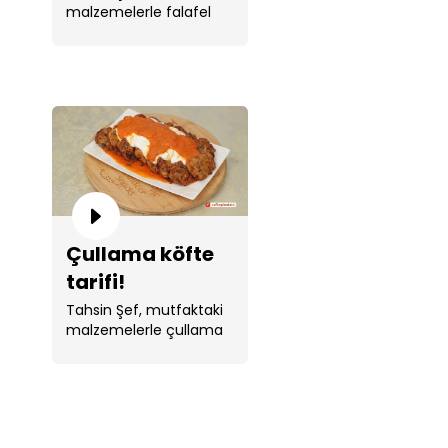
malzemelerle falafel
yaptı.
Çullama köfte
tarifi!
Tahsin Şef, mutfaktaki
malzemelerle çullama
köfte yaptı.