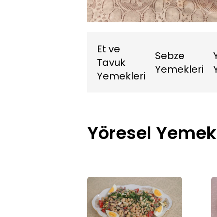
4.39%
Sessiz
Et ve
Sebze
Tavuk
Yemekleri
Yemekleri
Yöresel Yemek