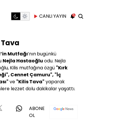
5
CANLI YAYIN
s Tava
l’in Mutfağı
’nın
bugünkü
u
Nejla Hastaoğlu
odu. Nejla
ğlu, Kilis mutfağına özgü
"Kırk
ği", Cennet Çamuru", "İç
sı"
ve
"Kilis Tava"
yaparak
lere lezzet dolu dakikalar yaşattı.
ABONE
OL