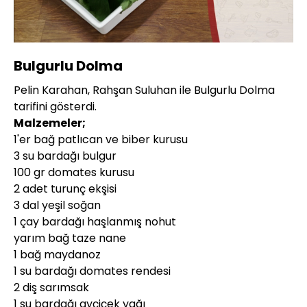
Yüklendi
:
8.45%
Sesi
Oynatma
360P
Aç
Hızı
Bulgurlu Dolma
Pelin Karahan, Rahşan Suluhan ile Bulgurlu Dolma
tarifini gösterdi.
Malzemeler;
1'er bağ patlıcan ve biber kurusu
3 su bardağı bulgur
100 gr domates kurusu
2 adet turunç ekşisi
3 dal yeşil soğan
1 çay bardağı haşlanmış nohut
yarım bağ taze nane
1 bağ maydanoz
1 su bardağı domates rendesi
2 diş sarımsak
1 su bardağı ayçiçek yağı