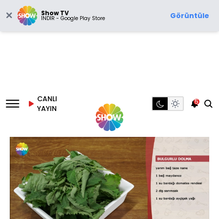
Show TV
Görüntüle
İNDİR - Google Play Store
CANLI
5
YAYIN