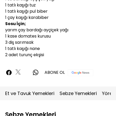
1 tatlı kaşığı tuz
1 tatlı kaşığı pul biber
1 çay kaşığı karabiber
Sosu İçin;
yarım çay bardağı ayçiçek yağı
1 kase domates kurusu
3 diş sarımsak
1 tatlı kaşığı nane
2 adet turunç ekşisi
ABONE OL
Et ve Tavuk Yemekleri
Sebze Yemekleri
Yöres
Sebze Yemekleri