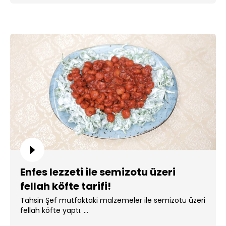
Enfes lezzeti ile semizotu üzeri
fellah köfte tarifi!
Tahsin Şef mutfaktaki malzemeler ile semizotu üzeri
fellah köfte yaptı. ...