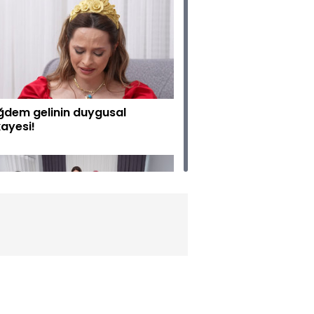
ğdem gelinin duygusal
kayesi!
linler havada uçuyor!