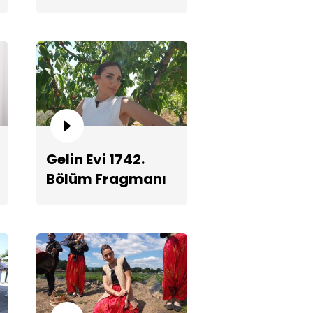
zon finalinde çifte
mpiyonluk!
Gelin Evi 1742.
Bölüm Fragmanı
akların arasında matcha latte
ramı!