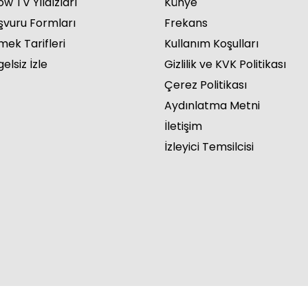
w TV Yıldızları
Künye
şvuru Formları
Frekans
mek Tarifleri
Kullanım Koşulları
elsiz İzle
Gizlilik ve KVK Politikası
Çerez Politikası
Aydınlatma Metni
İletişim
İzleyici Temsilcisi