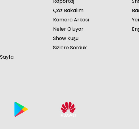
Röportaj
Sho
Çöz Bakalım
Ba
Kamera Arkası
Ye
Neler Oluyor
Eng
Show Kuşu
Sizlere Sorduk
 Sayfa