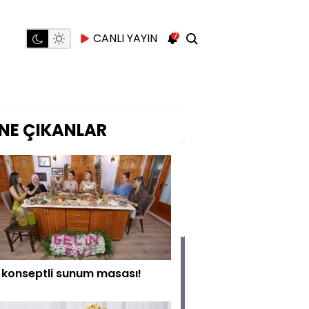
7
CANLI YAYIN
NE ÇIKANLAR
t konseptli sunum masası!