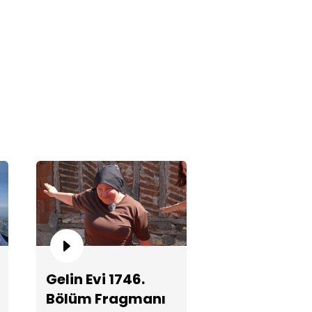
mze gelinden 4 puan!
tül gelinin hüzünlü hikayesi!
Gelin Evi 1746.
Bölüm Fragmanı