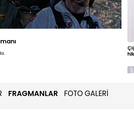
Oynatma
1080P
Hızı
agmanı
Çi
da.
hi
R
FRAGMANLAR
FOTO GALERİ
Ge