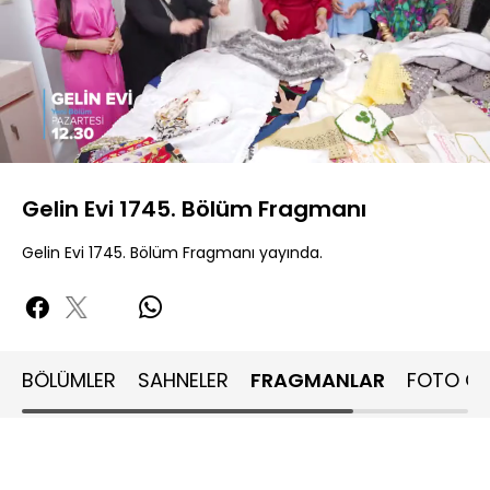
Yüklendi
:
71.38%
Sesi
Oynatma
480P
Aç
Hızı
Gelin Evi 1745. Bölüm Fragmanı
Gelin Evi 1745. Bölüm Fragmanı yayında.
BÖLÜMLER
SAHNELER
FRAGMANLAR
FOTO GA