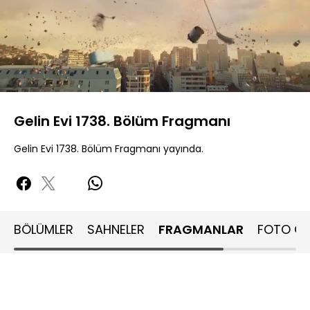
Yüklendi
:
34.48%
Sesi
Oynatma
Aç
Hızı
Gelin Evi 1738. Bölüm Fragmanı
Gelin Evi 1738. Bölüm Fragmanı yayında.
BÖLÜMLER
SAHNELER
FRAGMANLAR
FOTO GA