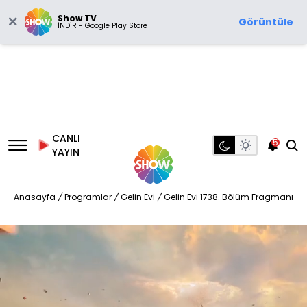
Show TV
Görüntüle
İNDİR - Google Play Store
CANLI
5
YAYIN
Anasayfa
/
Programlar
/
Gelin Evi
/
Gelin Evi 1738. Bölüm Fragmanı