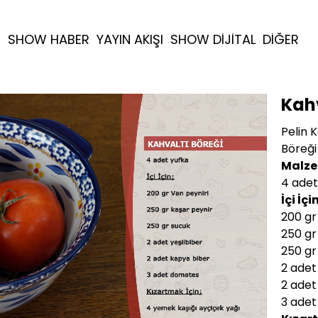
R
SHOW HABER
YAYIN AKIŞI
SHOW DİJİTAL
DİĞER
Kahv
Pelin 
Böreği 
Malze
4 adet
İçi İçi
200 gr
250 gr
250 gr
2 adet
2 adet
3 ade