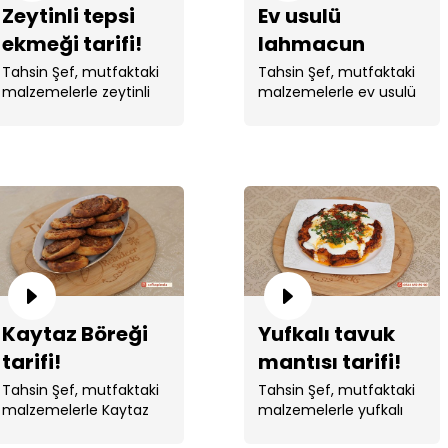
Zeytinli tepsi
Ev usulü
ekmeği tarifi!
lahmacun
tarifi!
Tahsin Şef, mutfaktaki
Tahsin Şef, mutfaktaki
malzemelerle zeytinli
malzemelerle ev usulü
tepsi ekmeği yaptı. ...
lahmacun yaptı.
Kaytaz Böreği
Yufkalı tavuk
tarifi!
mantısı tarifi!
Tahsin Şef, mutfaktaki
Tahsin Şef, mutfaktaki
malzemelerle Kaytaz
malzemelerle yufkalı
Böreği yaptı.
tavuk mantısı yaptı. ...