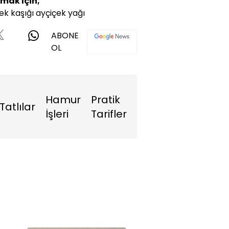
mak İçin;
k kaşığı ayçiçek yağı
ABONE
OL
Hamur
Pratik
Tatlılar
İşleri
Tarifler