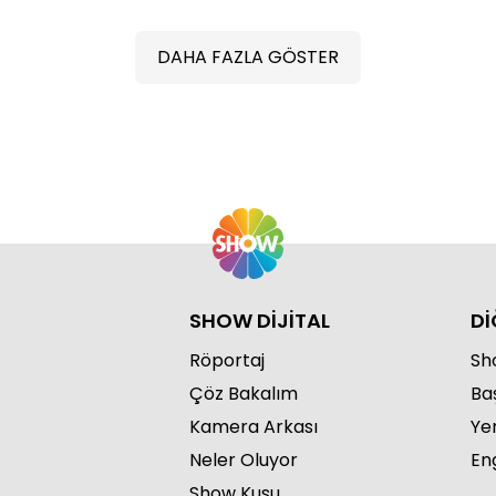
DAHA FAZLA GÖSTER
SHOW DİJİTAL
Dİ
Röportaj
Sho
Çöz Bakalım
Ba
Kamera Arkası
Ye
Neler Oluyor
Eng
Show Kuşu