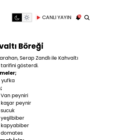
9
CANLI YAYIN
altı Böreği
Karahan, Serap Zandlı ile Kahvaltı
tarifini gösterdi.
meler;
 yufka
n;
 Van peyniri
 kaşar peynir
 sucuk
 yeşilbiber
 kapyabiber
t domates