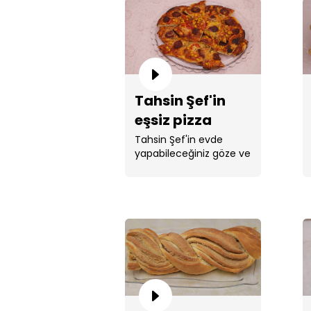
Tahsin Şef'in
eşsiz pizza
tarifi!
Tahsin Şef'in evde
yapabileceğiniz göze ve
mideye hitap eden ...