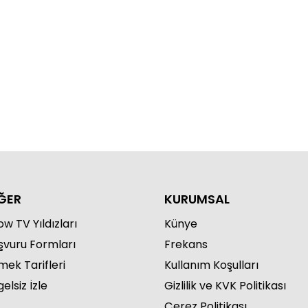
ĞER
KURUMSAL
w TV Yıldızları
Künye
şvuru Formları
Frekans
mek Tarifleri
Kullanım Koşulları
elsiz İzle
Gizlilik ve KVK Politikası
Çerez Politikası