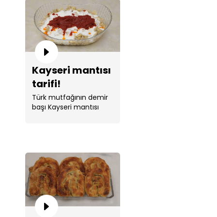
Kayseri mantısı
tarifi!
Türk mutfağının demir
başı Kayseri mantısı
tarifi Tahsin Şef ile
sizlerle. ...