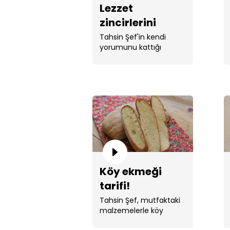
Lezzet
zincirlerini
kıracak bir tarif:
Tahsin Şef'in kendi
yorumunu kattığı
tahinli örgü
lezzetli sofralar için ...
ekmek!
Köy ekmeği
tarifi!
Tahsin Şef, mutfaktaki
malzemelerle köy
ekmeği yaptı.