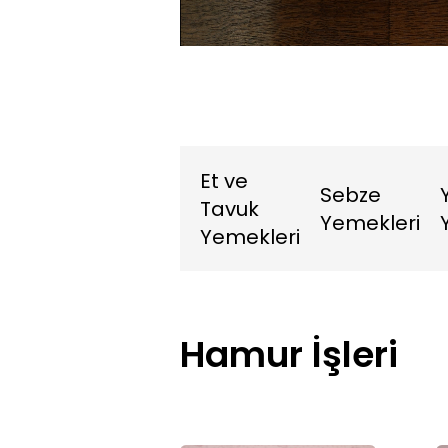
5.64%
Sessiz
Et ve
Sebze
Tavuk
Yemekleri
Yemekleri
Hamur İşleri