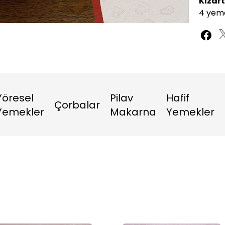
Kızart
4 yeme
Oynatma
1080P
Hızı
Yöresel
Pilav
Hafif
Çorbalar
Yemekler
Makarna
Yemekler