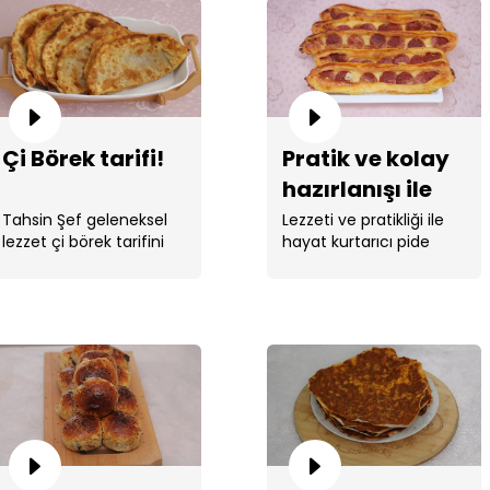
Çi Börek tarifi!
Pratik ve kolay
hazırlanışı ile
sucuklu kaşarlı
Tahsin Şef geleneksel
Lezzeti ve pratikliği ile
lezzet çi börek tarifini
hayat kurtarıcı pide
pide tarifi!
verdi.
tarifi Tahsin ...