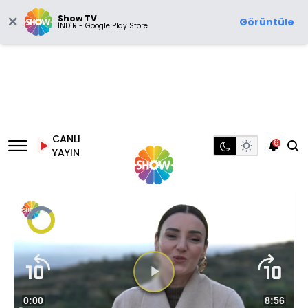
Show TV
Görüntüle
İNDİR - Google Play Store
CANLI
6
YAYIN
Video
Oynatıcısı
yükleniyor.
Videoyu
Süre
0:00
Toplam
8:56