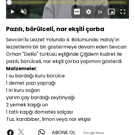
Oynat
Yüklendi
:
2.14%
Süre
1x
Oynat
Sesi
Oynatma
Mini
Tam
Aç
Hızı
oynatıcı
Ekran
Pazılı, börülceli, nar ekşili çorba
Sevcan'la Lezzet Yolunda 4. Bölümünde; Hatay'ın
lezzetlerini bir bir göstermeye devam eden Sevcan
Orhan "Delilo" türküsü eşliğinde Çiğdem Kudret ile
pazılı, börülceli, nar ekşili çorba yapımını gösterdi.
Malzemeler
;
1 su bardağı kuru börülce
1 demet pazı yaprağı
1 iri kuru soğan
yarım çay bardağı zeytinyağı
2 yemek kaşığı un
1 tatlı kaşığı domates salçası
Tuz, karabiber, limon veya nar ekşisi
ABONE OL