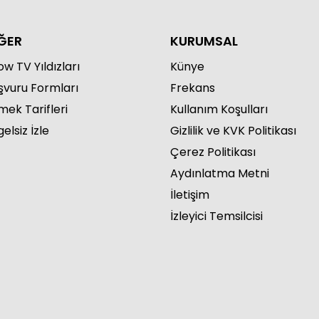
ĞER
KURUMSAL
w TV Yıldızları
Künye
şvuru Formları
Frekans
mek Tarifleri
Kullanım Koşulları
elsiz İzle
Gizlilik ve KVK Politikası
Çerez Politikası
Aydınlatma Metni
İletişim
İzleyici Temsilcisi