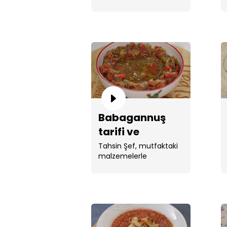
piyazı yaptı.
Babagannuş
tarifi ve
hikayesi!
Tahsin Şef, mutfaktaki
malzemelerle
babagannuş yaptı.