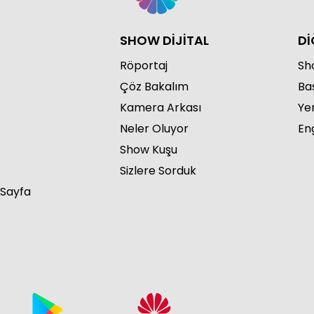
SHOW DİJİTAL
Dİ
Röportaj
Sho
Çöz Bakalım
Ba
Kamera Arkası
Ye
Neler Oluyor
Eng
Show Kuşu
Sizlere Sorduk
 Sayfa