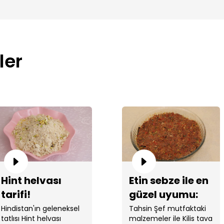
ler
Hint helvası
Etin sebze ile en
tarifi!
güzel uyumu:
Kilis tava!
Hindistan'ın geleneksel
Tahsin Şef mutfaktaki
tatlısı Hint helvası
malzemeler ile Kilis tava