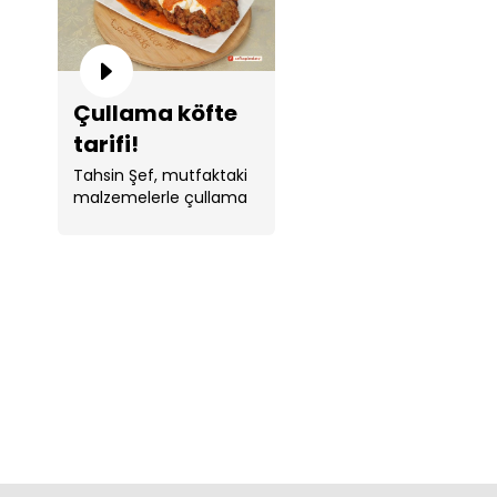
Çullama köfte
tarifi!
Tahsin Şef, mutfaktaki
malzemelerle çullama
köfte yaptı.