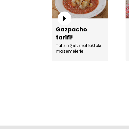
Gazpacho
tarifi!
Tahsin Şef, mutfaktaki
malzemelerle
gazpacho yaptı.