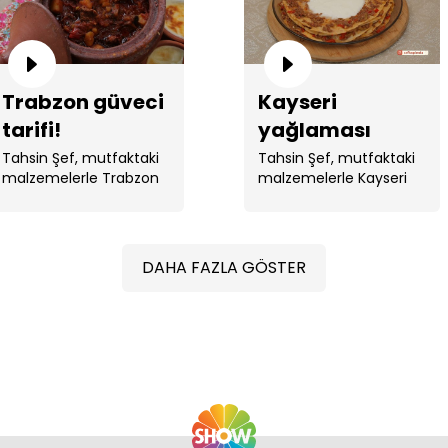
Trabzon güveci
Kayseri
tarifi!
yağlaması
tarifi!
Tahsin Şef, mutfaktaki
Tahsin Şef, mutfaktaki
malzemelerle Trabzon
malzemelerle Kayseri
güveci yaptı.
yağlaması yaptı.
DAHA FAZLA GÖSTER