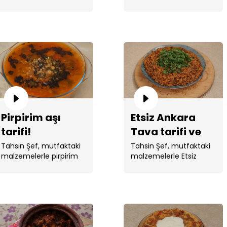
yapıldı.
yaptı!
Pirpirim aşı
Etsiz Ankara
tarifi!
Tava tarifi ve
ipuçları!
Tahsin Şef, mutfaktaki
Tahsin Şef, mutfaktaki
malzemelerle pirpirim
malzemelerle Etsiz
aşı yaptı
Ankara Tava yaptı.