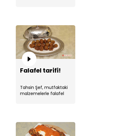
Şef dokunuşu.
Falafel tarifi!
Tahsin Şef, mutfaktaki
malzemelerle falafel
yaptı.