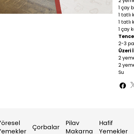
2 yeme
1 çay 
Oynatma
1080P
Hızı
1 tatlı
1 tatlı
1 çay 
Tence
2-3 pa
Üzeri 
2 yeme
2 yeme
Su
Yöresel
Pilav
Hafif
Çorbalar
Yemekler
Makarna
Yemekler