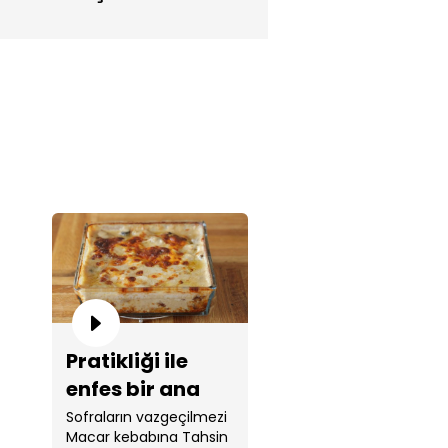
Pratikliği ile
enfes bir ana
yemek: Macar
Sofraların vazgeçilmezi
Macar kebabına Tahsin
kebabı!