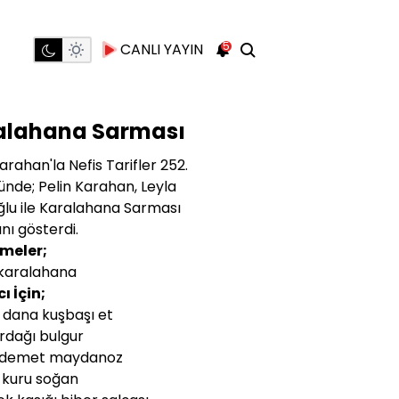
5
CANLI YAYIN
alahana Sarması
arahan'la Nefis Tarifler 252.
nde; Pelin Karahan, Leyla
lu ile Karalahana Sarması
nı gösterdi.
meler;
karalahana
ı İçin;
 dana kuşbaşı et
ardağı bulgur
 demet maydanoz
 kuru soğan