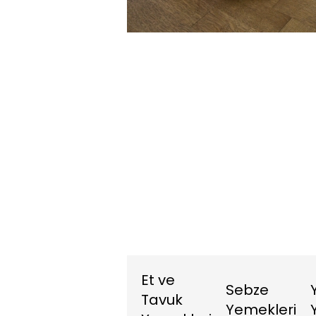
2.61%
Sessiz
Et ve
Sebze
Tavuk
Yemekleri