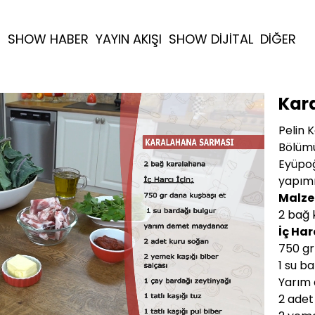
R
SHOW HABER
YAYIN AKIŞI
SHOW DİJİTAL
DİĞER
Kar
Pelin K
Bölümü
Eyüpoğ
yapımı
Malze
2 bağ 
İç Harc
750 gr
1 su b
Yarım
2 adet