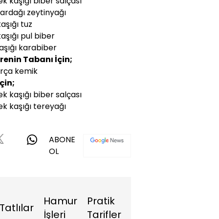
k kaşığı biber salçası
bardağı zeytinyağı
 kaşığı tuz
 kaşığı pul biber
kaşığı karabiber
renin Tabanı İçin;
rça kemik
İçin;
k kaşığı biber salçası
k kaşığı tereyağı
ABONE
OL
Hamur
Pratik
Tatlılar
İşleri
Tarifler