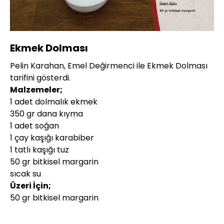
Yüklendi
:
10.47%
Sesi
Oynatma
360P
Aç
Hızı
Ekmek Dolması
Pelin Karahan, Emel Değirmenci ile Ekmek Dolması
tarifini gösterdi.
Malzemeler;
1 adet dolmalık ekmek
350 gr dana kıyma
1 adet soğan
1 çay kaşığı karabiber
1 tatlı kaşığı tuz
50 gr bitkisel margarin
sıcak su
Üzeri İçin;
50 gr bitkisel margarin