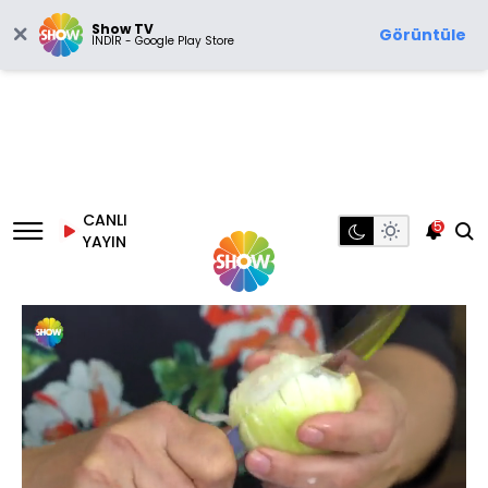
Show TV
Görüntüle
İNDİR - Google Play Store
CANLI
5
YAYIN