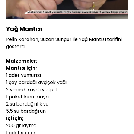
Yüklendi
:
12.78%
Sesi
Oynatma
360P
Aç
Hızı
Yağ Mantısı
Pelin Karahan, Suzan Sungur ile Yağ Mantısı tarifini
gösterdi.
Malzemeler;
Mantısı İçin;
1 adet yumurta
1 çay bardağı ayçiçek yağı
2 yemek kaşığı yoğurt
1 paket kuru maya
2 su bardağı ılık su
5.5 su bardağı un
İçi İçin;
200 gr kıyma
1 adet soğan