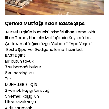
Yüklendi
:
9.51%
Sesi
Oynatma
360P
Aç
Hızı
Çerkez Mutfağı'ndan Baste Şıps
Nursel Ergin'in bugünkü misafiri İlhan Temel oldu.
İlhan Temel, Nurselin Mutfağı'nda Kayseri'den
Çerkez mutfağına özgü "Gubate", "Apa Yeşek",
"Beste Şıps" ve "Gedigehalleme" hazırladı.
BASTE ŞIPS
Bir bütün tavuk
3 su bardağı bulgur
6 su bardağı su
Tuz
MUHALLEBİSİ İÇİN
2 yemek kaşığı tereyağı
5 yemek kaşığı un
1 litre tavuk suyu
4 diş sarımsak