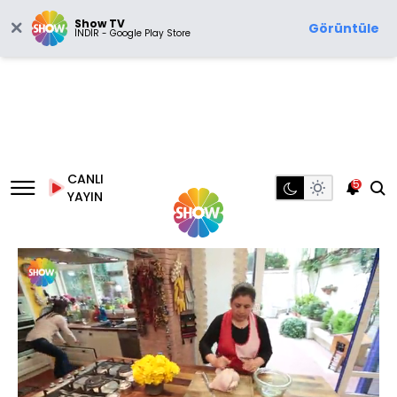
Show TV
Görüntüle
İNDİR - Google Play Store
CANLI
5
YAYIN