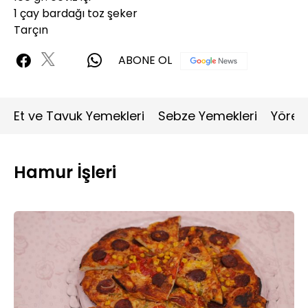
1 çay bardağı toz şeker
Tarçın
ABONE OL
Et ve Tavuk Yemekleri
Sebze Yemekleri
Yöres
Hamur İşleri