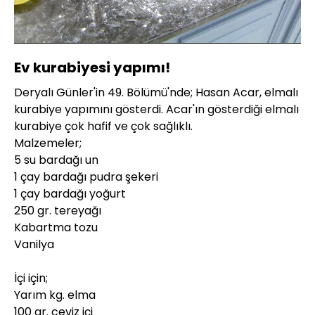
Yüklendi
:
10.54%
Sesi
Oynatma
480P
Aç
Hızı
Ev kurabiyesi yapımı!
Deryalı Günler'in 49. Bölümü'nde; Hasan Acar, elmalı
kurabiye yapımını gösterdi. Acar'ın gösterdiği elmalı
kurabiye çok hafif ve çok sağlıklı.
Malzemeler;
5 su bardağı un
1 çay bardağı pudra şekeri
1 çay bardağı yoğurt
250 gr. tereyağı
Kabartma tozu
Vanilya
İçi için;
Yarım kg. elma
100 gr. ceviz içi