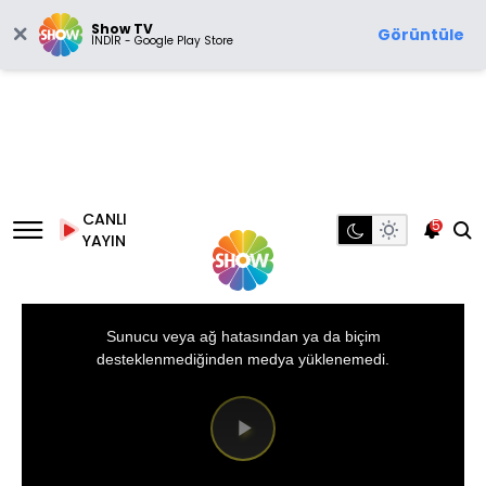
Show TV
Görüntüle
İNDİR - Google Play Store
CANLI
5
YAYIN
This
is
a
Sunucu veya ağ hatasından ya da biçim
modal
window.
desteklenmediğinden medya yüklenemedi.
Videoyu