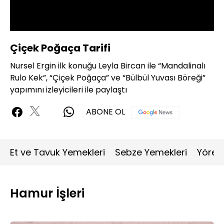
Oynat
Çiçek Poğaça Tarifi
Nursel Ergin ilk konuğu Leyla Bircan ile “Mandalinalı
Rulo Kek”, “Çiçek Poğaça” ve “Bülbül Yuvası Böreği”
yapımını izleyicileri ile paylaştı
ABONE OL
Et ve Tavuk Yemekleri
Sebze Yemekleri
Yöres
Hamur İşleri