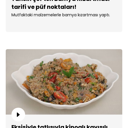
tarifi ve püf noktaları!
Mutfaktaki malzemelerle bamya kızartması yaptı.
Ekşisiyle tatlısıyla kinoalı kayısılı