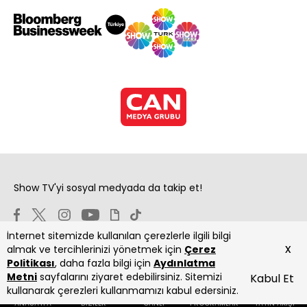
Show TV'yi sosyal medyada da takip et!
İnternet sitemizde kullanılan çerezlerle ilgili bilgi
x
almak ve tercihlerinizi yönetmek için
Çerez
Politikası
, daha fazla bilgi için
Aydınlatma
Metni
sayfalarını ziyaret edebilirsiniz. Sitemizi
Kabul Et
Copyright 2026 Show Televizyon Yayıncılık A.Ş.
kullanarak çerezleri kullanmamızı kabul edersiniz.
ANASAYFA
DİZİLER
CANLI
PROGRAMLAR
YAYIN AKIŞI