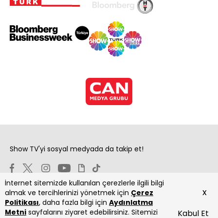
Show TV'yi sosyal medyada da takip et!
İnternet sitemizde kullanılan çerezlerle ilgili bilgi
x
almak ve tercihlerinizi yönetmek için
Çerez
Politikası
, daha fazla bilgi için
Aydınlatma
Metni
sayfalarını ziyaret edebilirsiniz. Sitemizi
Kabul Et
Copyright 2026 Show Televizyon Yayıncılık A.Ş.