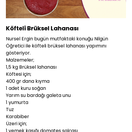
Yüklendi
:
11.05%
Sesi
Oynatma
360P
Aç
Hızı
Köfteli Brüksel Lahanası
Nursel Ergin bugün mutfaktaki konuğu Nilgün
Öğretici ile köfteli brüksel lahanası yapımını
gösteriyor.
Malzemeler;
1,5 kg Brüksel lahanası
Köftesi için;
400 gr dana kıyma
1 adet kuru soğan
Yarım su bardağı galeta unu
1 yumurta
Tuz
Karabiber
Üzeri için;
1 yemek kaşığı domates salçası