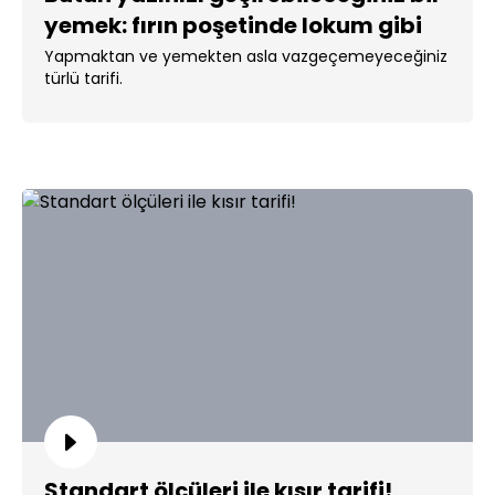
yemek: fırın poşetinde lokum gibi
türlü!
Yapmaktan ve yemekten asla vazgeçemeyeceğiniz
türlü tarifi.
Standart ölçüleri ile kısır tarifi!