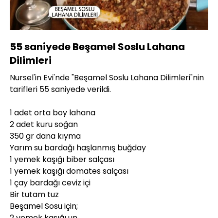
Yüklendi
:
100.00%
Sesi
Oynatma
360P
Aç
Hızı
55 saniyede Beşamel Soslu Lahana
Dilimleri
Nursel'in Evi'nde "Beşamel Soslu Lahana Dilimleri"nin
tarifleri 55 saniyede verildi.
1 adet orta boy lahana
2 adet kuru soğan
350 gr dana kıyma
Yarım su bardağı haşlanmış buğday
1 yemek kaşığı biber salçası
1 yemek kaşığı domates salçası
1 çay bardağı ceviz içi
Bir tutam tuz
Beşamel Sosu için;
2 yemek kaşığı un