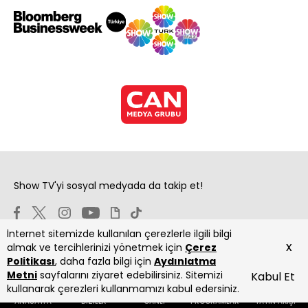
Show TV'yi sosyal medyada da takip et!
İnternet sitemizde kullanılan çerezlerle ilgili bilgi
x
almak ve tercihlerinizi yönetmek için
Çerez
Politikası
, daha fazla bilgi için
Aydınlatma
Metni
sayfalarını ziyaret edebilirsiniz. Sitemizi
Kabul Et
Copyright 2026 Show Televizyon Yayıncılık A.Ş.
kullanarak çerezleri kullanmamızı kabul edersiniz.
ANASAYFA
DİZİLER
CANLI
PROGRAMLAR
YAYIN AKIŞI