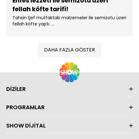
Enfes lezzeti ile semizotu üzeri
fellah köfte tarifi!
Tahsin Şef mutfaktaki malzemeler ile semizotu üzeri
fellah köfte yaptı. ...
DAHA FAZLA GÖSTER
DİZİLER
PROGRAMLAR
SHOW DİJİTAL