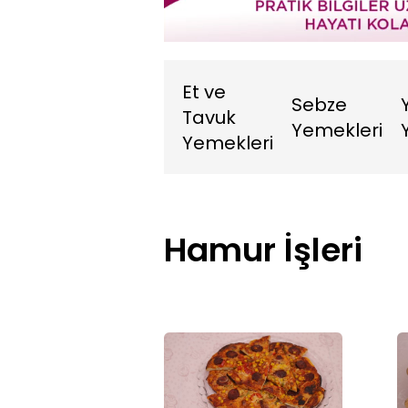
9.54%
Sesi
Aç
Et ve
Sebze
Tavuk
Yemekleri
Yemekleri
Hamur İşleri