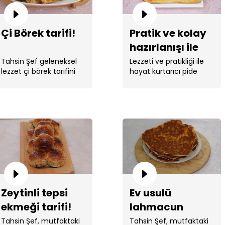
Çi Börek tarifi!
Pratik ve kolay
hazırlanışı ile
sucuklu kaşarlı
Tahsin Şef geleneksel
Lezzeti ve pratikliği ile
lezzet çi börek tarifini
hayat kurtarıcı pide
pide tarifi!
verdi.
tarifi Tahsin ...
Zeytinli tepsi
Ev usulü
ekmeği tarifi!
lahmacun
tarifi!
Tahsin Şef, mutfaktaki
Tahsin Şef, mutfaktaki