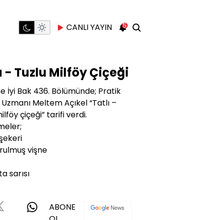
5
CANLI YAYIN
ı - Tuzlu Milföy Çiçeği
e İyi Bak 436. Bölümünde; Pratik
er Uzmanı Meltem Açıkel “Tatlı –
ilföy çiçeği” tarifi verdi.
meler;
şekeri
rulmuş vişne
a sarısı
ABONE
OL