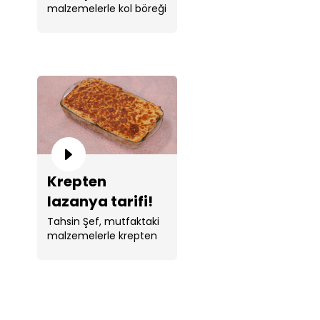
malzemelerle kol böreği
yaptı.
Krepten
lazanya tarifi!
Tahsin Şef, mutfaktaki
malzemelerle krepten
lazanya yaptı.