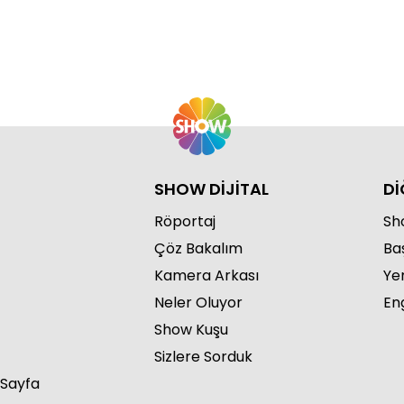
SHOW DİJİTAL
Dİ
Röportaj
Sho
Çöz Bakalım
Ba
Kamera Arkası
Ye
Neler Oluyor
Eng
Show Kuşu
Sizlere Sorduk
 Sayfa