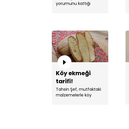
yorumunu kattığı
tahinli örgü
lezzetli sofralar için ...
ekmek!
Köy ekmeği
tarifi!
Tahsin Şef, mutfaktaki
malzemelerle köy
ekmeği yaptı.