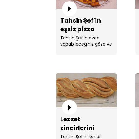
Tahsin Şef'in
eşsiz pizza
tarifi!
Tahsin Şef'in evde
yapabileceğiniz göze ve
mideye hitap eden ...
Lezzet
zincirlerini
kıracak bir tarif:
Tahsin Şef'in kendi