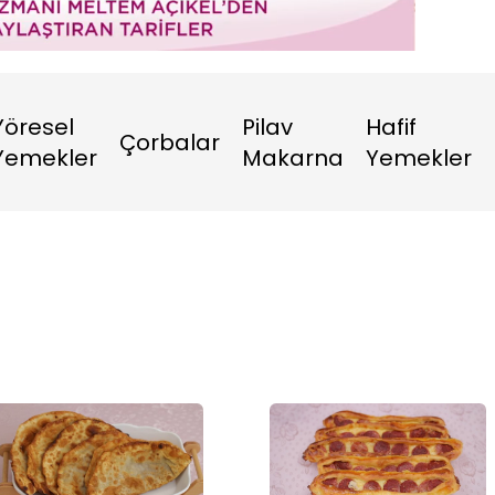
Oynatma
Hızı
Yöresel
Pilav
Hafif
Çorbalar
Yemekler
Makarna
Yemekler