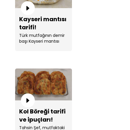
Kayseri mantısı
tarifi!
Türk mutfağının demir
başı Kayseri mantısı
tarifi Tahsin Şef ile
sizlerle. ...
Kol Böreği tarifi
ve ipuçları!
Tahsin Şef, mutfaktaki