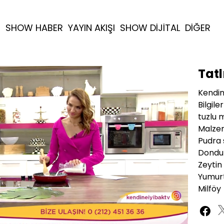
R
SHOW HABER
YAYIN AKIŞI
SHOW DİJİTAL
DİĞER
Tatl
Kendin
Bilgil
tuzlu m
Malze
Pudra 
Dondu
Zeytin
Yumurt
Milföy