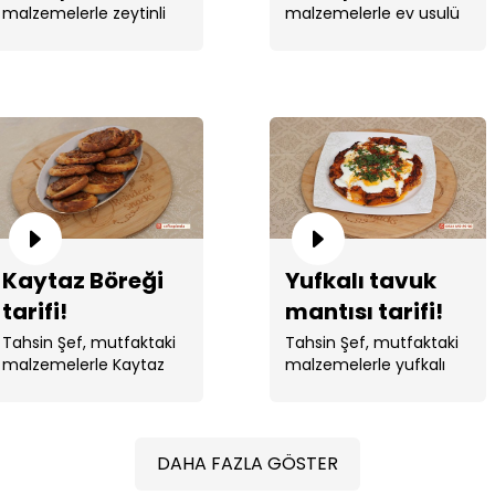
malzemelerle zeytinli
malzemelerle ev usulü
tepsi ekmeği yaptı. ...
lahmacun yaptı.
Kaytaz Böreği
Yufkalı tavuk
tarifi!
mantısı tarifi!
Tahsin Şef, mutfaktaki
Tahsin Şef, mutfaktaki
malzemelerle Kaytaz
malzemelerle yufkalı
Böreği yaptı.
tavuk mantısı yaptı. ...
DAHA FAZLA GÖSTER