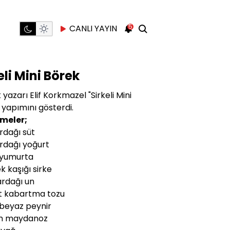
5
CANLI YAYIN
eli Mini Börek
yazarı Elif Korkmazel "Sirkeli Mini
 yapımını gösterdi.
meler;
ardağı süt
ardağı yoğurt
 yumurta
k kaşığı sirke
ardağı un
t kabartma tozu
 beyaz peynir
am maydanoz