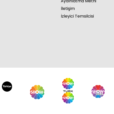
Aydınlatma Metni
İletişim
İzleyici Temsilcisi