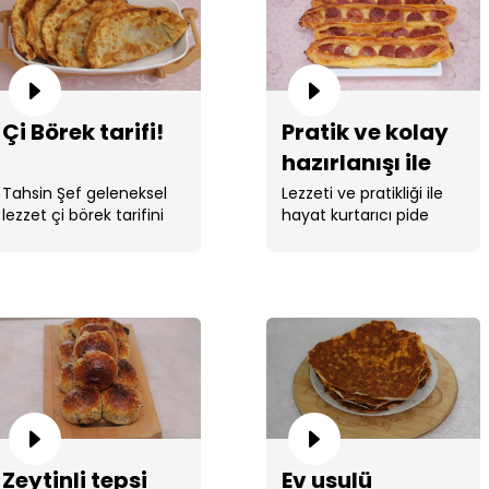
Çi Börek tarifi!
Pratik ve kolay
hazırlanışı ile
sucuklu kaşarlı
Tahsin Şef geleneksel
Lezzeti ve pratikliği ile
lezzet çi börek tarifini
hayat kurtarıcı pide
pide tarifi!
verdi.
tarifi Tahsin ...
Zeytinli tepsi
Ev usulü