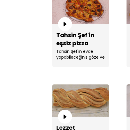
Tahsin Şef'in
eşsiz pizza
tarifi!
Tahsin Şef'in evde
yapabileceğiniz göze ve
mideye hitap eden ...
Lezzet