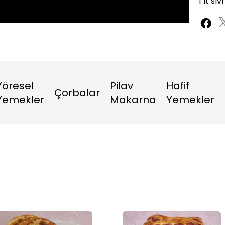
1 lt sıv
Yöresel
Pilav
Hafif
Çorbalar
Yemekler
Makarna
Yemekler