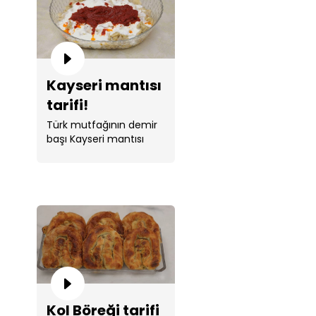
Kayseri mantısı
tarifi!
Türk mutfağının demir
başı Kayseri mantısı
tarifi Tahsin Şef ile
sizlerle. ...
Kol Böreği tarifi