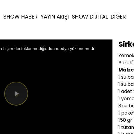
R
SHOW HABER
YAYIN AKIŞI
SHOW DİJİTAL
DİĞER
Sirk
a biçim desteklenmediğinden medya yüklenemedi.
Yemek 
Börek"
Malze
1 su b
1 su b
1 adet
1 yeme
Videoyu
3 su b
Oynat
1 pake
150 gr
1 tut