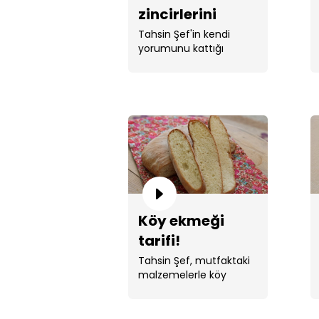
zincirlerini
kıracak bir tarif:
Tahsin Şef'in kendi
yorumunu kattığı
tahinli örgü
lezzetli sofralar için ...
ekmek!
Köy ekmeği
tarifi!
Tahsin Şef, mutfaktaki
malzemelerle köy
ekmeği yaptı.