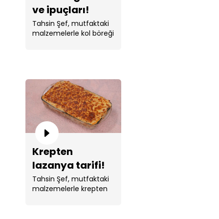
ve ipuçları!
Tahsin Şef, mutfaktaki
malzemelerle kol böreği
yaptı.
Krepten
lazanya tarifi!
Tahsin Şef, mutfaktaki
malzemelerle krepten
lazanya yaptı.