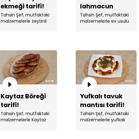
ekmeği tarifi!
lahmacun
tarifi!
Tahsin Şef, mutfaktaki
Tahsin Şef, mutfaktaki
malzemelerle zeytinli
malzemelerle ev usulü
tepsi ekmeği yaptı. ...
lahmacun yaptı.
Kaytaz Böreği
Yufkalı tavuk
tarifi!
mantısı tarifi!
Tahsin Şef, mutfaktaki
Tahsin Şef, mutfaktaki
malzemelerle Kaytaz
malzemelerle yufkalı
Böreği yaptı.
tavuk mantısı yaptı. ...