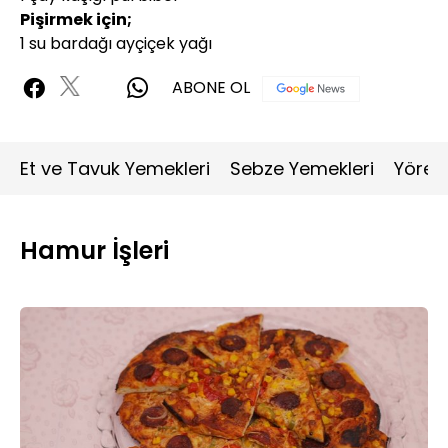
Pişirmek için;
1 su bardağı ayçiçek yağı
ABONE OL
Et ve Tavuk Yemekleri
Sebze Yemekleri
Yöres
Hamur İşleri