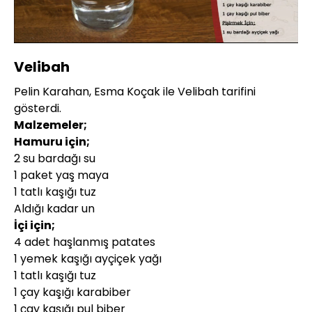
Yüklendi
:
4.49%
Sesi
Oynatma
480P
Aç
Hızı
Velibah
Pelin Karahan, Esma Koçak ile Velibah tarifini
gösterdi.
Malzemeler;
Hamuru için;
2 su bardağı su
1 paket yaş maya
1 tatlı kaşığı tuz
Aldığı kadar un
İçi için;
4 adet haşlanmış patates
1 yemek kaşığı ayçiçek yağı
1 tatlı kaşığı tuz
1 çay kaşığı karabiber
1 çay kaşığı pul biber