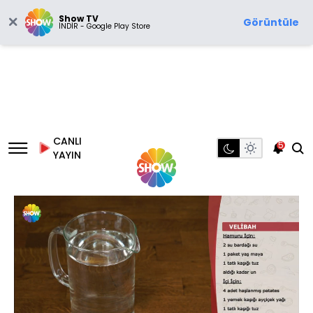
Show TV
Görüntüle
İNDİR - Google Play Store
CANLI
5
YAYIN