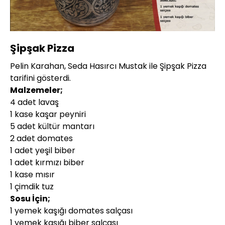
Yüklendi
:
13.86%
Sesi
Oynatma
360P
Aç
Hızı
Şipşak Pizza
Pelin Karahan, Seda Hasırcı Mustak ile Şipşak Pizza
tarifini gösterdi.
Malzemeler;
4 adet lavaş
1 kase kaşar peyniri
5 adet kültür mantarı
2 adet domates
1 adet yeşil biber
1 adet kırmızı biber
1 kase mısır
1 çimdik tuz
Sosu İçin;
1 yemek kaşığı domates salçası
1 yemek kaşığı biber salçası