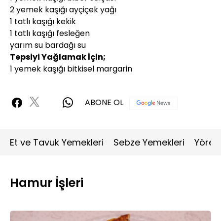
2 yemek kaşığı ayçiçek yağı
1 tatlı kaşığı kekik
1 tatlı kaşığı fesleğen
yarım su bardağı su
Tepsiyi Yağlamak İçin;
1 yemek kaşığı bitkisel margarin
ABONE OL
Et ve Tavuk Yemekleri
Sebze Yemekleri
Yöres
Hamur İşleri