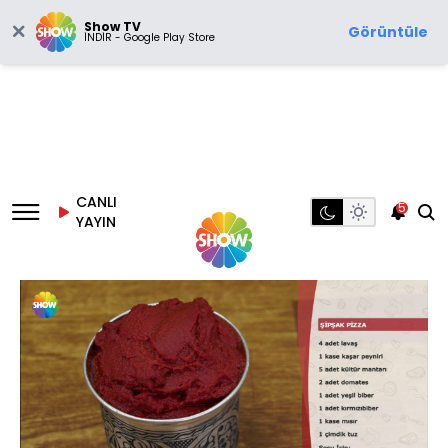
Show TV
Görüntüle
İNDİR - Google Play Store
CANLI
5
YAYIN