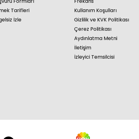
şvuru Formları
Frekans
mek Tarifleri
Kullanım Koşulları
elsiz İzle
Gizlilik ve KVK Politikası
Çerez Politikası
Aydınlatma Metni
İletişim
İzleyici Temsilcisi