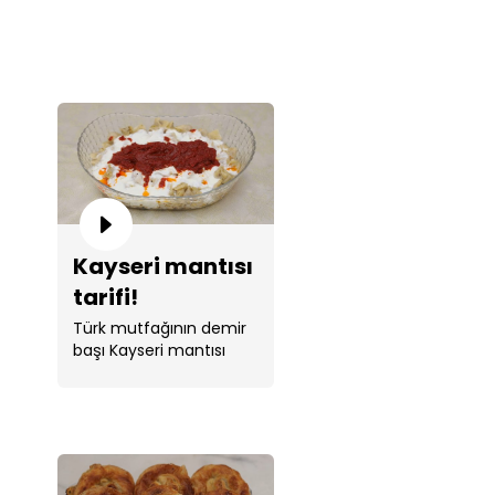
Kayseri mantısı
tarifi!
Türk mutfağının demir
başı Kayseri mantısı
tarifi Tahsin Şef ile
sizlerle. ...