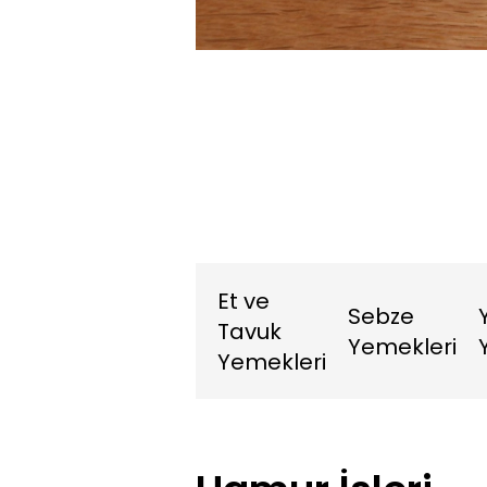
6.20%
Sesi
Aç
Et ve
Sebze
Tavuk
Yemekleri
Yemekleri