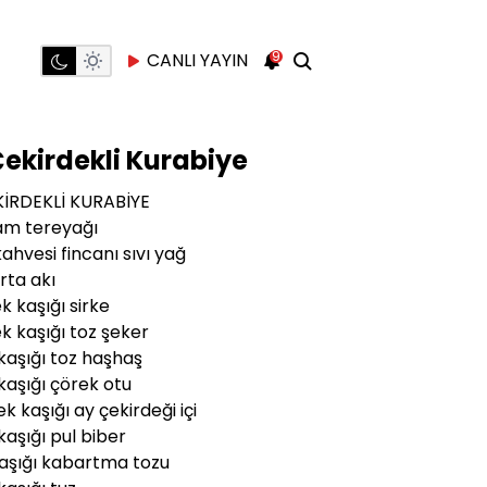
9
CANLI YAYIN
ekirdekli Kurabiye
İRDEKLİ KURABİYE
am tereyağı
kahvesi fincanı sıvı yağ
rta akı
k kaşığı sirke
k kaşığı toz şeker
 kaşığı toz haşhaş
 kaşığı çörek otu
k kaşığı ay çekirdeği içi
 kaşığı pul biber
kaşığı kabartma tozu