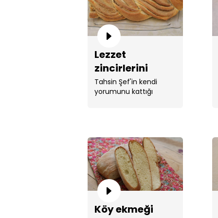
Lezzet
zincirlerini
kıracak bir tarif:
Tahsin Şef'in kendi
yorumunu kattığı
tahinli örgü
lezzetli sofralar için ...
ekmek!
Köy ekmeği