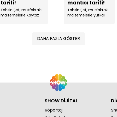
tarifi!
mantısı tarifi!
Tahsin Şef, mutfaktaki
Tahsin Şef, mutfaktaki
malzemelerle Kaytaz
malzemelerle yufkalı
Böreği yaptı.
tavuk mantısı yaptı. ...
DAHA FAZLA GÖSTER
SHOW DİJİTAL
Dİ
Röportaj
Sho