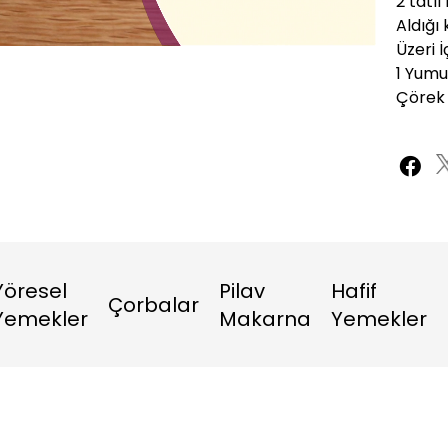
2 tatlı
Aldığı
Oynatma
1080P
Hızı
Üzeri İ
1 Yumu
Çörek
Yöresel
Pilav
Hafif
Çorbalar
Yemekler
Makarna
Yemekler