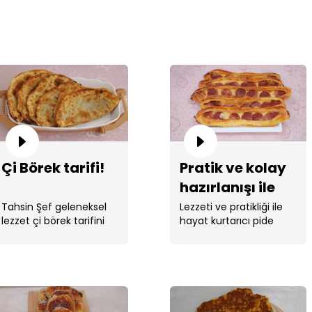
Çi Börek tarifi!
Pratik ve kolay
hazırlanışı ile
sucuklu kaşarlı
Tahsin Şef geleneksel
Lezzeti ve pratikliği ile
lezzet çi börek tarifini
hayat kurtarıcı pide
pide tarifi!
verdi.
tarifi Tahsin ...