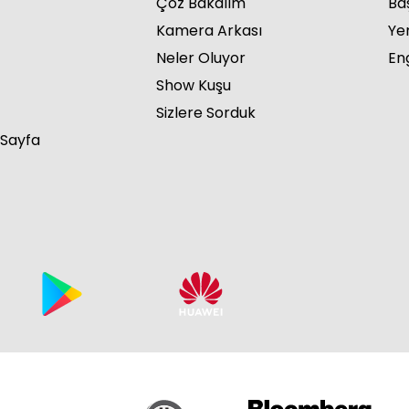
Çöz Bakalım
Ba
Kamera Arkası
Ye
Neler Oluyor
Eng
Show Kuşu
Sizlere Sorduk
 Sayfa