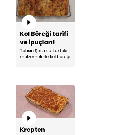
Kol Böreği tarifi
ve ipuçları!
Tahsin Şef, mutfaktaki
malzemelerle kol böreği
yaptı.
Krepten