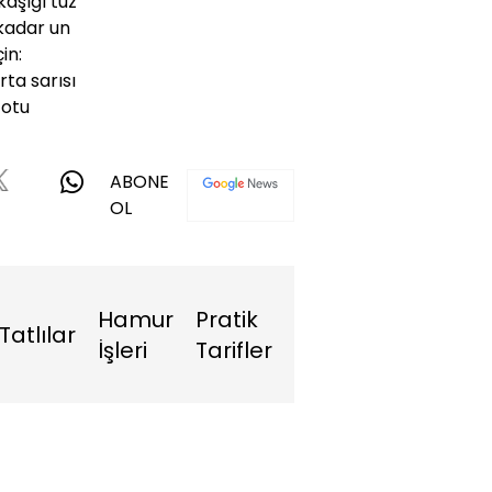
 kaşığı tuz
 kadar un
çin:
rta sarısı
 otu
ABONE
OL
Hamur
Pratik
Tatlılar
İşleri
Tarifler