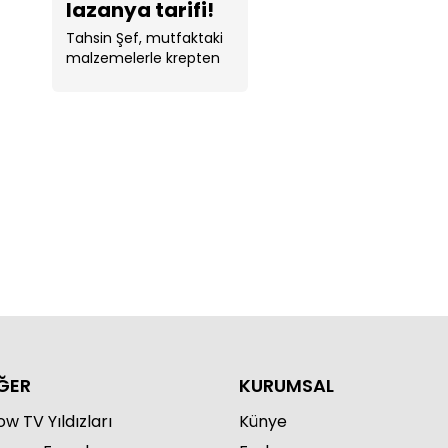
lazanya tarifi!
Tahsin Şef, mutfaktaki
malzemelerle krepten
lazanya yaptı.
ĞER
KURUMSAL
w TV Yıldızları
Künye