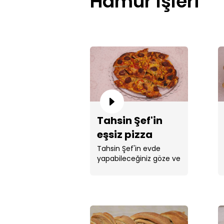
Hamur İşleri
Tahsin Şef'in
eşsiz pizza
tarifi!
Tahsin Şef'in evde
yapabileceğiniz göze ve
mideye hitap eden ...