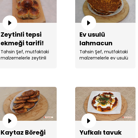
Zeytinli tepsi
Ev usulü
ekmeği tarifi!
lahmacun
tarifi!
Tahsin Şef, mutfaktaki
Tahsin Şef, mutfaktaki
malzemelerle zeytinli
malzemelerle ev usulü
tepsi ekmeği yaptı. ...
lahmacun yaptı.
Kaytaz Böreği
Yufkalı tavuk