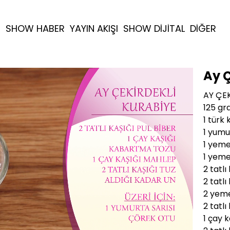
R
SHOW HABER
YAYIN AKIŞI
SHOW DİJİTAL
DİĞER
Ay Ç
AY ÇEK
125 gr
1 türk 
1 yumu
1 yeme
1 yeme
2 tatlı
2 tatlı
2 yeme
2 tatlı
1 çay 