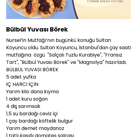
Yüklendi
:
10.14%
Sesi
Oynatma
360P
Aç
Hızı
Bülbül Yuvası Börek
Nursel’in Mutfağı’nın bugünkü konuğu Sultan
Koyuncu oldu. Sultan Koyuncu, İstanbul'dan çay saati
mutfağına özgü "Salçalı Tuzlu Kurabiye", "Fransız
Tart", "Bülbül Yuvası Börek" ve "Magnolya" hazırladı.
BÜLBÜL YUVASI BÖREK
5 adet yufka
İÇ HARCI İÇİN
Yarım kilo dana kıyma
1 adet kuru soğan
4 diş sarımsak
1,5 su bardağı ceviz içi
1 çay bardağı köftelik bulgur
Yarım demet maydanoz
1 tatlı kaşığı domates salçası