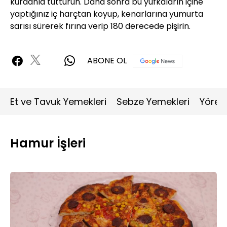
kürdanla tutturun. Daha sonra bu yufkaların içine
yaptığınız iç harçtan koyup, kenarlarına yumurta
sarısı sürerek fırına verip 180 derecede pişirin.
ABONE OL
Et ve Tavuk Yemekleri
Sebze Yemekleri
Yöres
Hamur İşleri