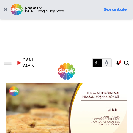
Show TV
Görüntüle
İNDİR - Google Play Store
CANLI
5
YAYIN