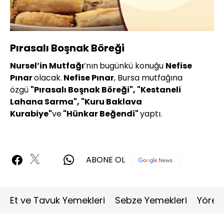
Yüklendi
:
3.98%
Sesi
Oynatma
360P
Aç
Hızı
Pırasalı Boşnak Böreği
Nursel’in Mutfağı
’nın
bugünkü konuğu
Nefise
Pınar
olacak.
Nefise Pınar
, Bursa mutfağına
özgü
"Pırasalı Boşnak Böreği", "Kestaneli
Lahana Sarma", "Kuru Baklava
Kurabiye"
ve
"Hünkar Beğendi"
yaptı.
ABONE OL
Et ve Tavuk Yemekleri
Sebze Yemekleri
Yöres