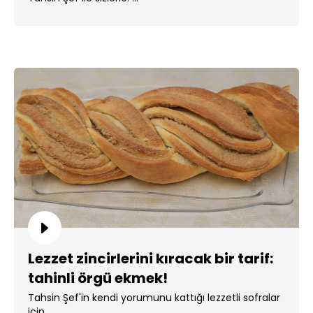
Lezzet zincirlerini kıracak bir tarif:
tahinli örgü ekmek!
Tahsin Şef'in kendi yorumunu kattığı lezzetli sofralar
için ...