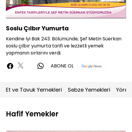
Yüklendi
:
3.66%
Sesi
Oynatma
Aç
Hızı
Soslu Çılbır Yumurta
Kendine İyi Bak 243. Bölümünde; Şef Metin Süerkan
soslu çılbır yumurta tarifi ve lezzetli yemek
yapmanın sırlarını verdi.
ABONE OL
Et ve Tavuk Yemekleri
Sebze Yemekleri
Yöres
Hafif Yemekler