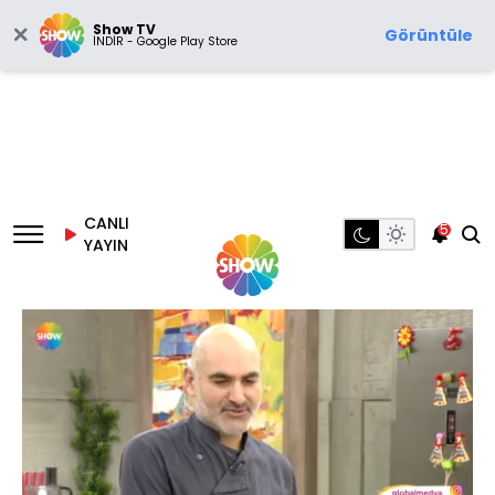
Show TV
Görüntüle
İNDİR - Google Play Store
CANLI
5
YAYIN