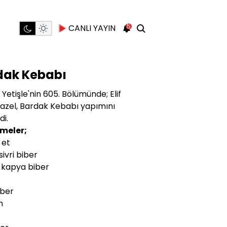
5
CANLI YAYIN
dak Kebabı
 Yetişle'nin 605. Bölümünde; Elif
zel, Bardak Kebabı yapımını
di.
meler;
 et
sivri biber
 kapya biber
iber
n