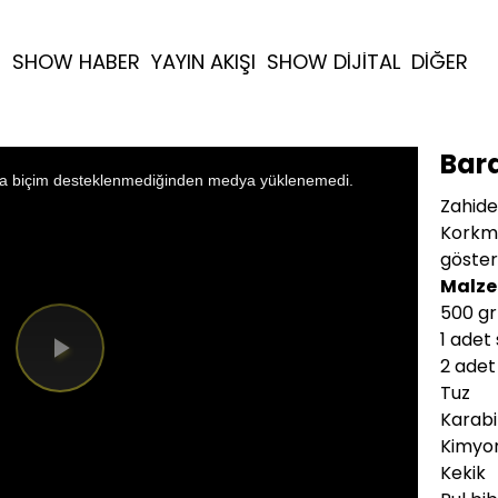
R
SHOW HABER
YAYIN AKIŞI
SHOW DİJİTAL
DİĞER
Bar
a biçim desteklenmediğinden medya yüklenemedi.
Zahide
Korkma
göster
Malze
500 gr
1 adet 
2 adet
Videoyu
Tuz
Oynat
Karab
Kimyo
Kekik