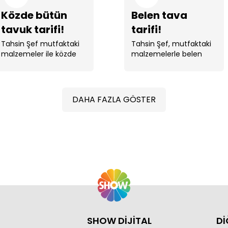
Közde bütün
Belen tava
tavuk tarifi!
tarifi!
Tahsin Şef mutfaktaki
Tahsin Şef, mutfaktaki
malzemeler ile közde
malzemelerle belen
bütün tavuk yaptı. ...
tava yaptı.
DAHA FAZLA GÖSTER
SHOW DİJİTAL
Dİ