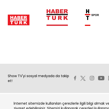
Show TV'yi sosyal medyada da takip
et!
İnternet sitemizde kullanılan çerezlerle ilgili bilgi almak 
Copyright 2026 Show Televizyon Yayıncılık A.Ş.
ziyaret edebilirsiniz. Sitemizi kullanarak çerezleri kullanm