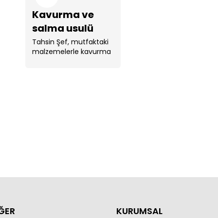
Kavurma ve
salma usulü
pirinç pilavı
Tahsin Şef, mutfaktaki
malzemelerle kavurma
tarifi!
ve salma usulü pirinç
pilavı yaptı. ...
ĞER
KURUMSAL