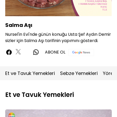
Yüklendi
:
2.59%
Sesi
Oynatma
720P
Aç
Hızı
Salma Aşı
Nursel'in Evi'nde günün konuğu Usta Şef Aydın Demir
sizler için Salma Aşı tarifinin yapımını gösterdi.
ABONE OL
Et ve Tavuk Yemekleri
Sebze Yemekleri
Yöres
Et ve Tavuk Yemekleri