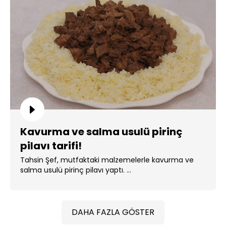
Kavurma ve salma usulü pirinç
pilavı tarifi!
Tahsin Şef, mutfaktaki malzemelerle kavurma ve
salma usulü pirinç pilavı yaptı. ...
DAHA FAZLA GÖSTER