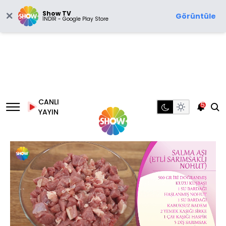
Show TV
Görüntüle
İNDİR - Google Play Store
CANLI
5
YAYIN