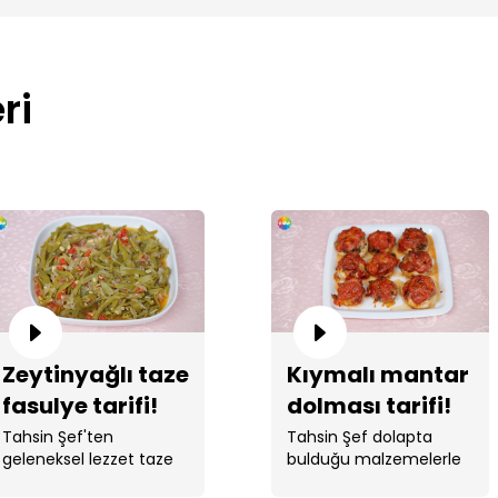
ri
Zeytinyağlı taze
Kıymalı mantar
fasulye tarifi!
dolması tarifi!
Tahsin Şef'ten
Tahsin Şef dolapta
geleneksel lezzet taze
bulduğu malzemelerle
fasulye!
enfes bir yemek