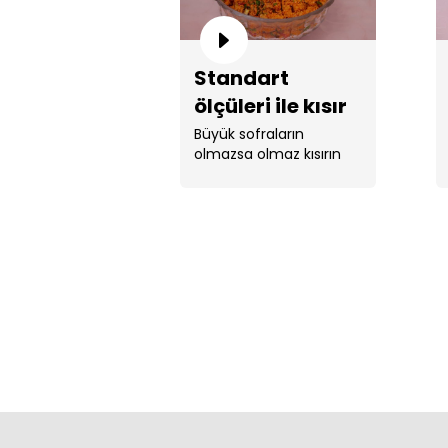
Standart
ölçüleri ile kısır
tarifi!
Büyük sofraların
olmazsa olmaz kısırın
orijinal tarifi ...