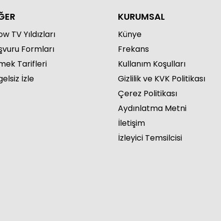
ĞER
KURUMSAL
w TV Yıldızları
Künye
şvuru Formları
Frekans
mek Tarifleri
Kullanım Koşulları
elsiz İzle
Gizlilik ve KVK Politikası
Çerez Politikası
Aydınlatma Metni
İletişim
İzleyici Temsilcisi