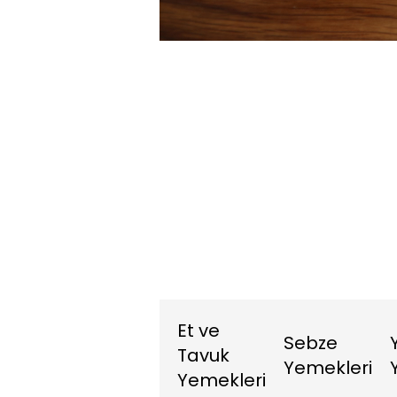
7.13%
Sesi
Aç
Et ve
Sebze
Tavuk
Yemekleri
Yemekleri