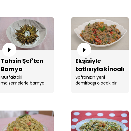
hazırladı. ...
Tahsin Şef'ten
Ekşisiyle
Bamya
tatlısıyla kinoalı
Kızartması
kayısılı salata
Mutfaktaki
Sofranızın yeni
malzemelerle bamya
demirbaşı olacak bir
tarifi ve püf
tarifi!
kızartması yaptı.
salata tarifi.
noktaları!