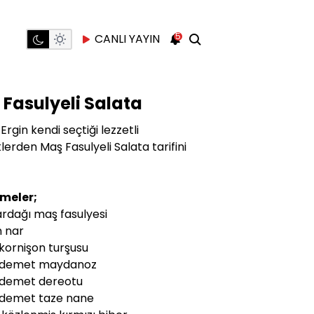
5
CANLI YAYIN
Fasulyeli Salata
Ergin kendi seçtiği lezzetli
erden Maş Fasulyeli Salata tarifini
meler;
ardağı maş fasulyesi
n nar
 kornişon turşusu
 demet maydanoz
 demet dereotu
 demet taze nane