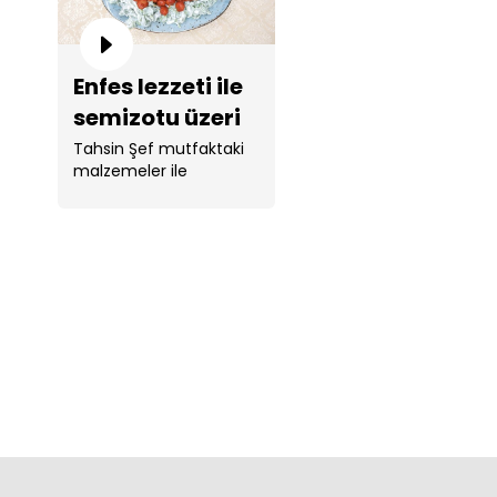
Enfes lezzeti ile
semizotu üzeri
fellah köfte
Tahsin Şef mutfaktaki
malzemeler ile
tarifi!
semizotu üzeri fellah
köfte yaptı. ...