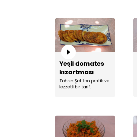
Yeşil domates
kızartması
tarifi!
Tahsin Şef'ten pratik ve
lezzetli bir tarif.