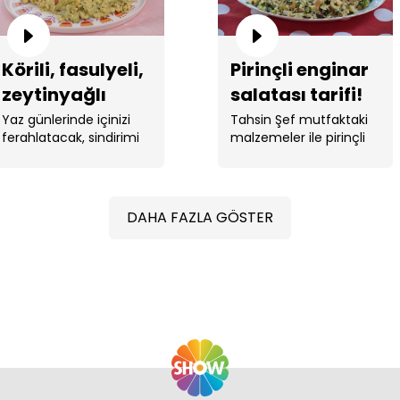
Körili, fasulyeli,
Pirinçli enginar
zeytinyağlı
salatası tarifi!
kabak tarifi!
Yaz günlerinde içinizi
Tahsin Şef mutfaktaki
ferahlatacak, sindirimi
malzemeler ile pirinçli
kolay bir ...
enginar salatası yaptı. ...
DAHA FAZLA GÖSTER