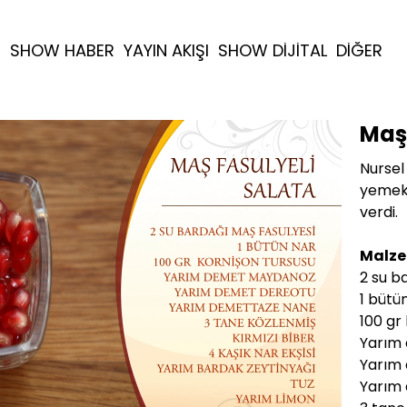
R
SHOW HABER
YAYIN AKIŞI
SHOW DİJİTAL
DİĞER
Maş 
Nursel 
yemekl
verdi.
Malze
2 su b
1 bütü
100 gr
Yarım
Yarım
Yarım