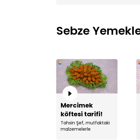
Sebze Yemekle
Mercimek
köftesi tarifi!
Tahsin Şef, mutfaktaki
malzemelerle
mercimek köftesi yaptı.