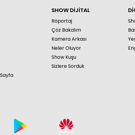
SHOW DİJİTAL
Dİ
Röportaj
Sho
Çöz Bakalım
Ba
Kamera Arkası
Ye
Neler Oluyor
Eng
Show Kuşu
Sizlere Sorduk
 Sayfa