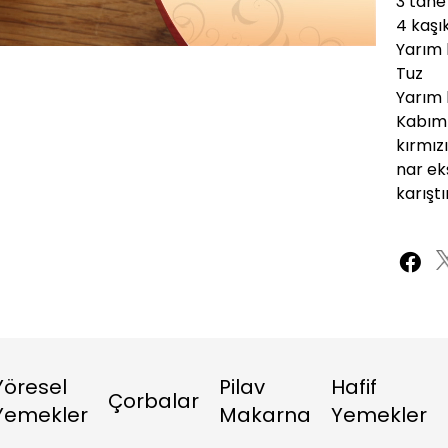
3 tane
4 kaşık
Oynatma
720P
Hızı
Yarım 
Tuz
Yarım 
Kabımı
kırmızı
nar ekş
karıştı
Yöresel
Pilav
Hafif
Çorbalar
Yemekler
Makarna
Yemekler