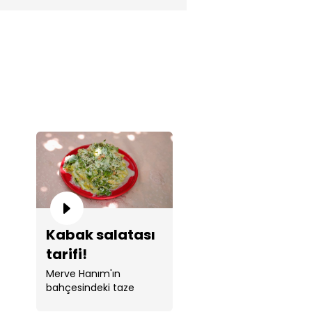
Kabak salatası
tarifi!
Merve Hanım'ın
bahçesindeki taze
kabaklarla muhteşem