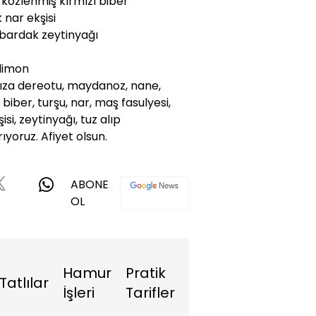
 közlenmiş kırmızı biber
 nar ekşisi
bardak zeytinyağı
limon
za dereotu, maydanoz, nane,
 biber, turşu, nar, maş fasulyesi,
isi, zeytinyağı, tuz alıp
rıyoruz. Afiyet olsun.
ABONE
OL
Hamur
Pratik
Tatlılar
İşleri
Tarifler