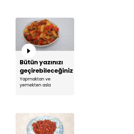
bir lezzet. ...
Bütün yazınızı
geçirebileceğiniz
bir yemek: fırın
Yapmaktan ve
yemekten asla
poşetinde lokum
vazgeçemeyeceğiniz
gibi türlü!
türlü tarifi.