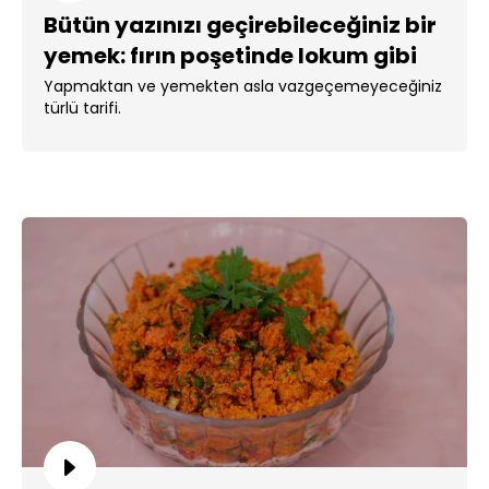
Bütün yazınızı geçirebileceğiniz bir
yemek: fırın poşetinde lokum gibi
türlü!
Yapmaktan ve yemekten asla vazgeçemeyeceğiniz
türlü tarifi.