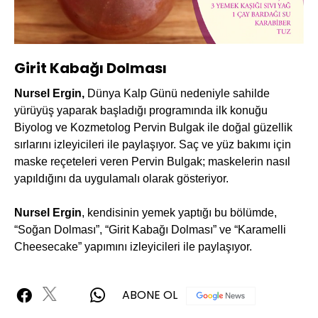
Yüklendi
:
8.33%
Sesi
Oynatma
360P
Aç
Hızı
Girit Kabağı Dolması
Nursel Ergin,
Dünya Kalp Günü nedeniyle sahilde
yürüyüş yaparak başladığı programında ilk konuğu
Biyolog ve Kozmetolog
Pervin Bulgak ile doğal güzellik
sırlarını izleyicileri ile paylaşıyor. Saç ve yüz bakımı için
maske reçeteleri veren Pervin Bulgak; maskelerin nasıl
yapıldığını da uygulamalı olarak gösteriyor.
Nursel Ergin
, kendisinin yemek yaptığı bu bölümde,
“Soğan Dolması”, “Girit Kabağı Dolması” ve “Karamelli
Cheesecake” yapımını izleyicileri ile paylaşıyor.
ABONE OL