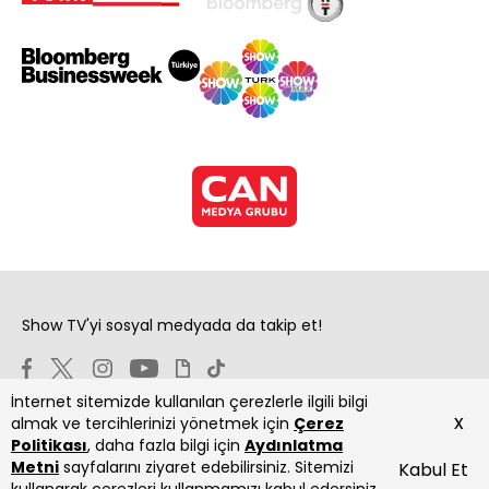
Show TV'yi sosyal medyada da takip et!
İnternet sitemizde kullanılan çerezlerle ilgili bilgi
x
almak ve tercihlerinizi yönetmek için
Çerez
Politikası
, daha fazla bilgi için
Aydınlatma
Metni
sayfalarını ziyaret edebilirsiniz. Sitemizi
Kabul Et
Copyright 2026 Show Televizyon Yayıncılık A.Ş.