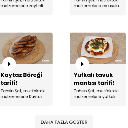
malzemelerle zeytinli
malzemelerle ev usulü
tepsi ekmeği yaptı. ...
lahmacun yaptı.
Kaytaz Böreği
Yufkalı tavuk
tarifi!
mantısı tarifi!
Tahsin Şef, mutfaktaki
Tahsin Şef, mutfaktaki
malzemelerle Kaytaz
malzemelerle yufkalı
Böreği yaptı.
tavuk mantısı yaptı. ...
DAHA FAZLA GÖSTER