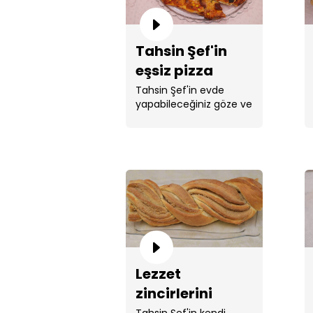
Tahsin Şef'in
eşsiz pizza
tarifi!
Tahsin Şef'in evde
yapabileceğiniz göze ve
mideye hitap eden ...
Lezzet
zincirlerini
kıracak bir tarif:
Tahsin Şef'in kendi