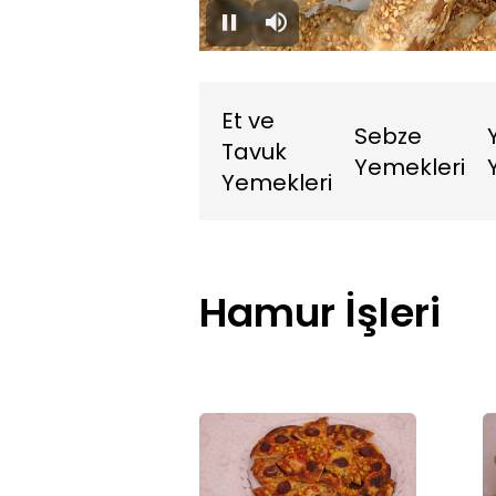
0.45%
Duraklat
Sessiz
Et ve
Sebze
Tavuk
Yemekleri
Yemekleri
Hamur İşleri