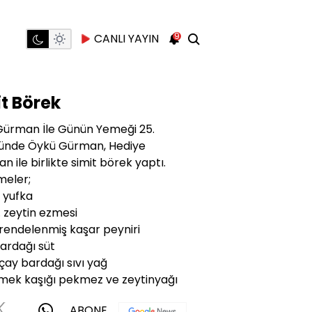
9
CANLI YAYIN
t Börek
ürman İle Günün Yemeği 25.
ünde Öykü Gürman, Hediye
n ile birlikte simit börek yaptı.
meler;
 yufka
. zeytin ezmesi
 rendelenmiş kaşar peyniri
bardağı süt
çay bardağı sıvı yağ
emek kaşığı pekmez ve zeytinyağı
ABONE