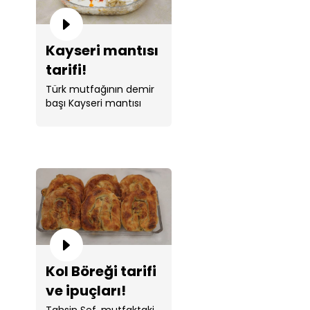
Kayseri mantısı
tarifi!
Türk mutfağının demir
başı Kayseri mantısı
tarifi Tahsin Şef ile
sizlerle. ...
Kol Böreği tarifi
ve ipuçları!
Tahsin Şef, mutfaktaki