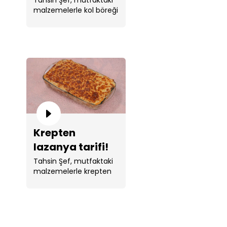
malzemelerle kol böreği
yaptı.
Krepten
lazanya tarifi!
Tahsin Şef, mutfaktaki
malzemelerle krepten
lazanya yaptı.