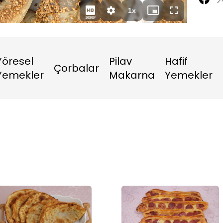
Süre
1x
Oynatma
Mini
Tam
1080P
Hızı
oynatıcı
Ekran
Yöresel
Pilav
Hafif
Çorbalar
Yemekler
Makarna
Yemekler