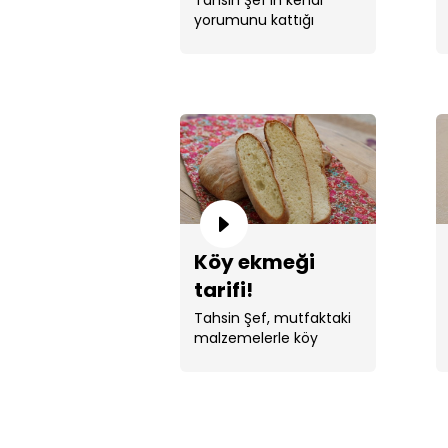
yorumunu kattığı
tahinli örgü
lezzetli sofralar için ...
ekmek!
Köy ekmeği
tarifi!
Tahsin Şef, mutfaktaki
malzemelerle köy
ekmeği yaptı.