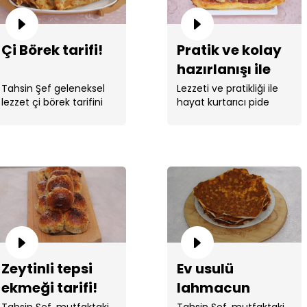
Çi Börek tarifi!
Pratik ve kolay
hazırlanışı ile
sucuklu kaşarlı
Tahsin Şef geleneksel
Lezzeti ve pratikliği ile
lezzet çi börek tarifini
hayat kurtarıcı pide
pide tarifi!
verdi.
tarifi Tahsin ...
Zeytinli tepsi
Ev usulü
ekmeği tarifi!
lahmacun
tarifi!
Tahsin Şef, mutfaktaki
Tahsin Şef, mutfaktaki