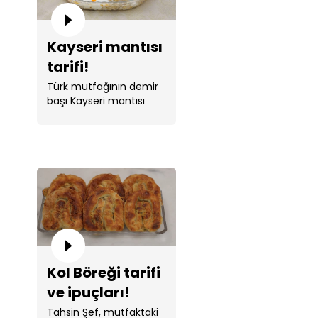
Kayseri mantısı
tarifi!
Türk mutfağının demir
başı Kayseri mantısı
tarifi Tahsin Şef ile
sizlerle. ...
Kol Böreği tarifi
ve ipuçları!
Tahsin Şef, mutfaktaki