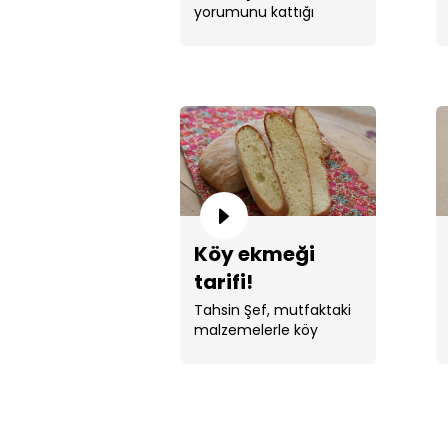
yorumunu kattığı
tahinli örgü
lezzetli sofralar için ...
ekmek!
Köy ekmeği
tarifi!
Tahsin Şef, mutfaktaki
malzemelerle köy
ekmeği yaptı.