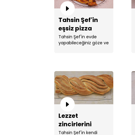
Tahsin Şef'in
eşsiz pizza
tarifi!
Tahsin Şef'in evde
yapabileceğiniz göze ve
mideye hitap eden ...
Lezzet
zincirlerini
kıracak bir tarif:
Tahsin Şef'in kendi