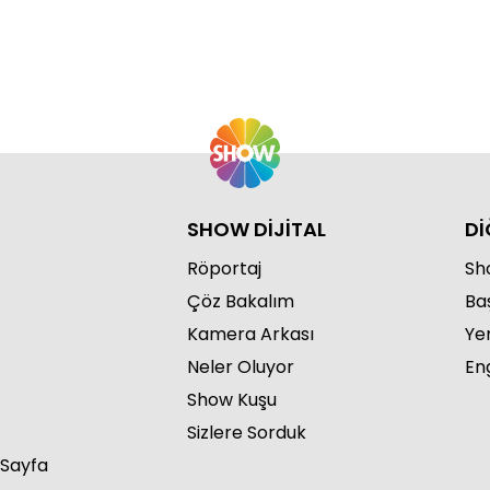
SHOW DİJİTAL
Dİ
Röportaj
Sho
Çöz Bakalım
Ba
Kamera Arkası
Ye
Neler Oluyor
Eng
Show Kuşu
Sizlere Sorduk
 Sayfa