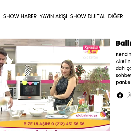
R
SHOW HABER
YAYIN AKIŞI
SHOW DİJİTAL
DİĞER
Ball
Kendin
Akel'i
dahi ç
sohbeti
pankeki