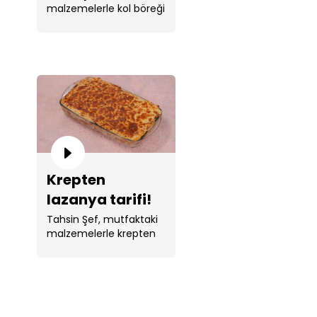
malzemelerle kol böreği
yaptı.
Krepten
lazanya tarifi!
Tahsin Şef, mutfaktaki
malzemelerle krepten
lazanya yaptı.