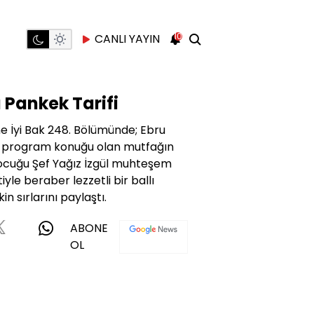
10
CANLI YAYIN
ı Pankek Tarifi
e İyi Bak 248. Bölümünde; Ebru
n program konuğu olan mutfağın
ocuğu Şef Yağız İzgül muhteşem
yle beraber lezzetli bir ballı
n sırlarını paylaştı.
ABONE
OL