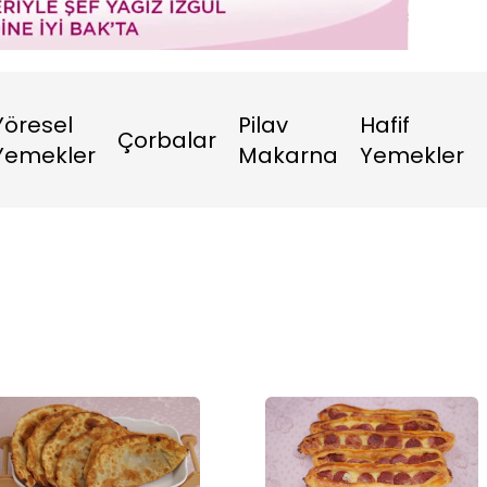
Oynatma
Hızı
Yöresel
Pilav
Hafif
Çorbalar
Yemekler
Makarna
Yemekler