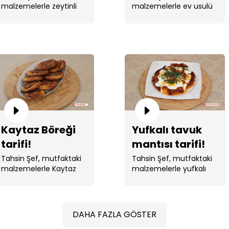
malzemelerle zeytinli
malzemelerle ev usulü
tepsi ekmeği yaptı. ...
lahmacun yaptı.
Kaytaz Böreği
Yufkalı tavuk
tarifi!
mantısı tarifi!
Tahsin Şef, mutfaktaki
Tahsin Şef, mutfaktaki
malzemelerle Kaytaz
malzemelerle yufkalı
Böreği yaptı.
tavuk mantısı yaptı. ...
DAHA FAZLA GÖSTER