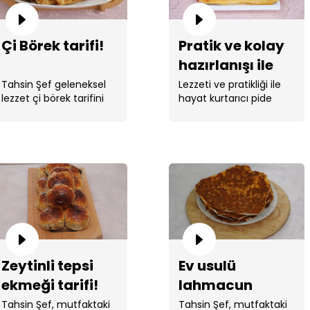
Çi Börek tarifi!
Pratik ve kolay
hazırlanışı ile
sucuklu kaşarlı
Tahsin Şef geleneksel
Lezzeti ve pratikliği ile
lezzet çi börek tarifini
hayat kurtarıcı pide
pide tarifi!
verdi.
tarifi Tahsin ...
Zeytinli tepsi
Ev usulü
ekmeği tarifi!
lahmacun
tarifi!
Tahsin Şef, mutfaktaki
Tahsin Şef, mutfaktaki