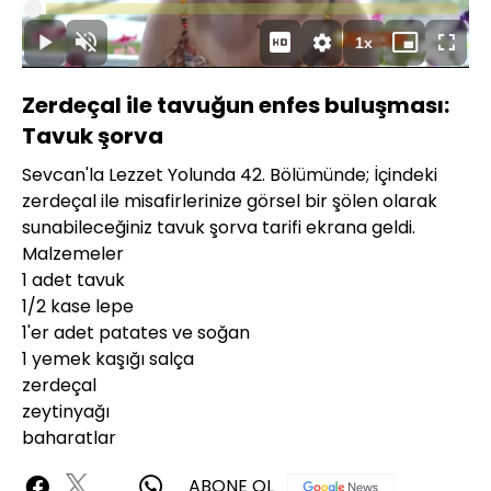
Yüklendi
:
3.02%
Süre
1x
Duraklat
Sesi
Oynatma
Mini
Tam
Aç
Hızı
oynatıcı
Ekran
Zerdeçal ile tavuğun enfes buluşması:
Tavuk şorva
Sevcan'la Lezzet Yolunda 42. Bölümünde; İçindeki
zerdeçal ile misafirlerinize görsel bir şölen olarak
sunabileceğiniz tavuk şorva tarifi ekrana geldi.
Malzemeler
1 adet tavuk
1/2 kase lepe
1'er adet patates ve soğan
1 yemek kaşığı salça
zerdeçal
zeytinyağı
baharatlar
ABONE OL