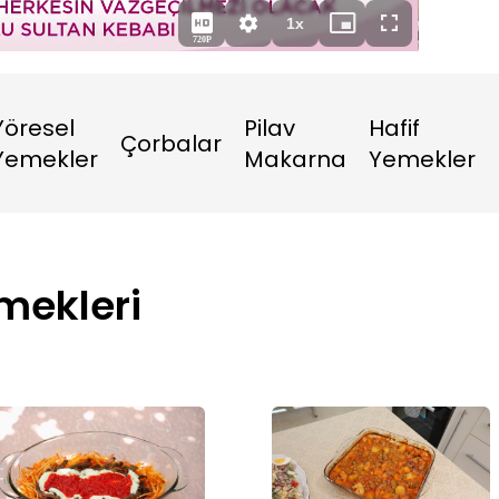
Süre
1x
Oynatma
Mini
Tam
720P
Hızı
oynatıcı
Ekran
Yöresel
Pilav
Hafif
Çorbalar
Yemekler
Makarna
Yemekler
mekleri