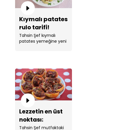
Kıymalı patates
rulo tarifi!
Tahsin Şef kıymalı
patates yemeğine yeni
bir yorum kattı..
Lezzetin en üst
noktası:
patates
Tahsin Şef mutfaktaki