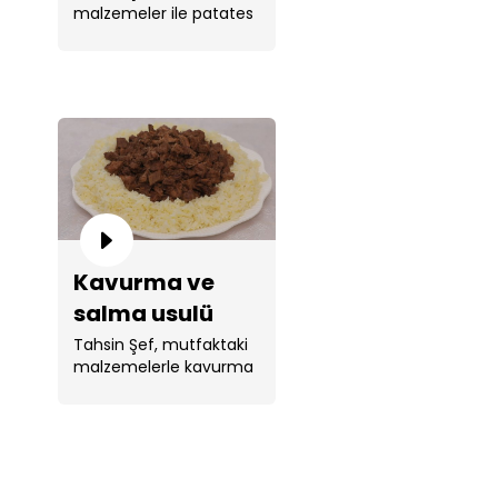
malzemeler ile patates
karnıyarık
karnıyarık yaptı. ...
tarifi!
Kavurma ve
salma usulü
pirinç pilavı
Tahsin Şef, mutfaktaki
malzemelerle kavurma
tarifi!
ve salma usulü pirinç
pilavı yaptı. ...