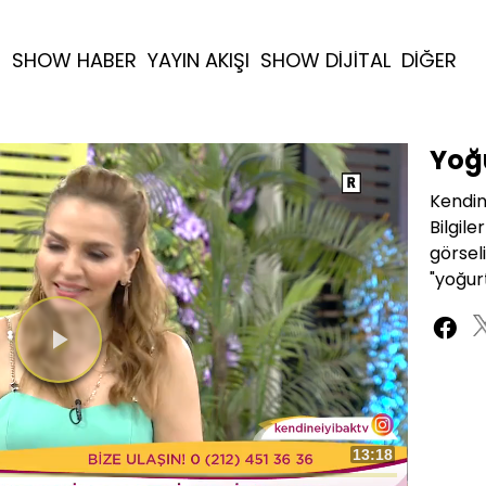
R
SHOW HABER
YAYIN AKIŞI
SHOW DİJİTAL
DİĞER
Yoğ
Kendin
Bilgil
görsel
"yoğurt
Videoyu
Oynat
Toplam
13:18