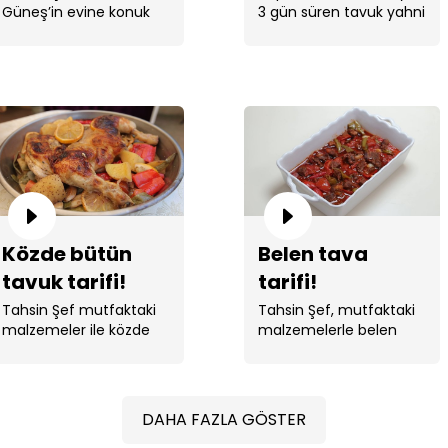
Güneş’in evine konuk
3 gün süren tavuk yahni
Köfte!
oldu. Mutfaktaki ...
tarifini Tahsin Şef
anlatıyor. ...
Közde bütün
Belen tava
tavuk tarifi!
tarifi!
Tahsin Şef mutfaktaki
Tahsin Şef, mutfaktaki
malzemeler ile közde
malzemelerle belen
bütün tavuk yaptı. ...
tava yaptı.
DAHA FAZLA GÖSTER