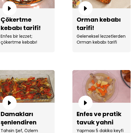
Çökertme
Orman kebabı
kebabı tarifi!
tarifi!
Enfes bir lezzet;
Geleneksel lezzetlerden
çökertme kebabı!
Orman kebabı tarifi
yapıldı.
Damakları
Enfes ve pratik
şenlendiren
tavuk yahni
lezzet İzmir
tarifi!
Tahsin Şef, Özlem
Yapması 5 dakika keyfi