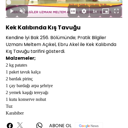
Oynat
Yüklendi
:
2.19%
Süre
1x
Oynat
Sesi
Oynatma
Mini
Tam
Aç
Hızı
oynatıcı
Ekran
Kek Kalıbında Kış Tavuğu
Kendine İyi Bak 256. Bölümünde; Pratik Bilgiler
Uzmanı Meltem Açıkel, Ebru Akel ile Kek Kalıbında
Kış Tavuğu tarifini gösterdi.
Malzemeler;
2 kg patates
1 paket tavuk kalça
2 bardak pirinç
1 çay bardağı arpa şehriye
2 yemek kaşığı tereyağı
1 kutu konserve nohut
Tuz
Karabiber
ABONE OL