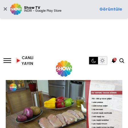
Show TV
Görüntüle
İNDİR - Google Play Store
CANLI
5
YAYIN