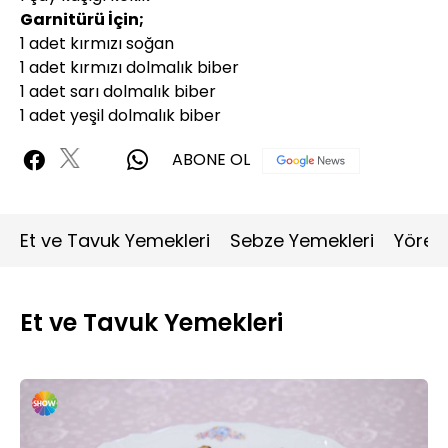
Garnitürü İçin;
1 adet kırmızı soğan
1 adet kırmızı dolmalık biber
1 adet sarı dolmalık biber
1 adet yeşil dolmalık biber
ABONE OL
Et ve Tavuk Yemekleri
Sebze Yemekleri
Yöres
Et ve Tavuk Yemekleri