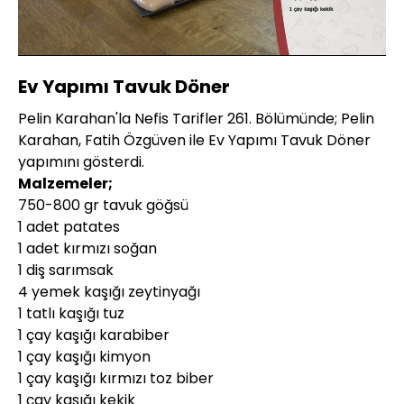
Yüklendi
:
4.30%
Sesi
Oynatma
480P
Aç
Hızı
Ev Yapımı Tavuk Döner
Pelin Karahan'la Nefis Tarifler 261. Bölümünde; Pelin
Karahan, Fatih Özgüven ile Ev Yapımı Tavuk Döner
yapımını gösterdi.
Malzemeler;
750-800 gr tavuk göğsü
1 adet patates
1 adet kırmızı soğan
1 diş sarımsak
4 yemek kaşığı zeytinyağı
1 tatlı kaşığı tuz
1 çay kaşığı karabiber
1 çay kaşığı kimyon
1 çay kaşığı kırmızı toz biber
1 çay kaşığı kekik