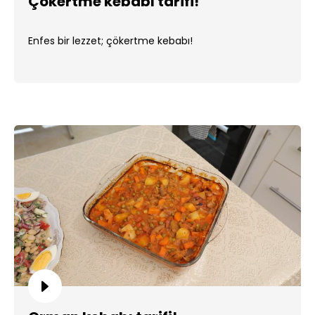
Çökertme kebabı tarifi!
Enfes bir lezzet; çökertme kebabı!