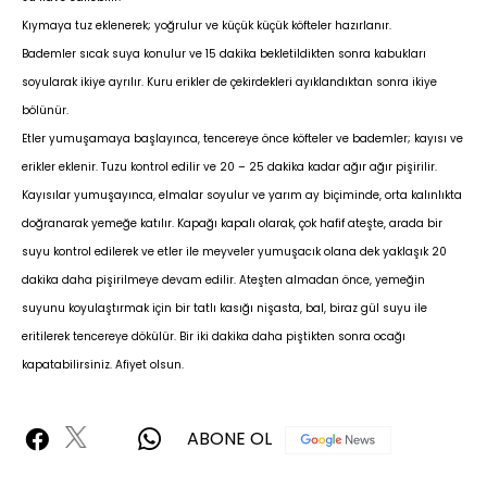
Kıymaya tuz eklenerek; yoğrulur ve küçük küçük köfteler hazırlanır.
Bademler sıcak suya konulur ve 15 dakika bekletildikten sonra kabukları
soyularak ikiye ayrılır. Kuru erikler de çekirdekleri ayıklandıktan sonra ikiye
bölünür.
Etler yumuşamaya başlayınca, tencereye önce köfteler ve bademler; kayısı ve
erikler eklenir. Tuzu kontrol edilir ve 20 – 25 dakika kadar ağır ağır pişirilir.
Kayısılar yumuşayınca, elmalar soyulur ve yarım ay biçiminde, orta kalınlıkta
doğranarak yemeğe katılır. Kapağı kapalı olarak, çok hafif ateşte, arada bir
suyu kontrol edilerek ve etler ile meyveler yumuşacık olana dek yaklaşık 20
dakika daha pişirilmeye devam edilir. Ateşten almadan önce, yemeğin
suyunu koyulaştırmak için bir tatlı kasığı nişasta, bal, biraz gül suyu ile
eritilerek tencereye dökülür. Bir iki dakika daha piştikten sonra ocağı
kapatabilirsiniz. Afiyet olsun.
ABONE OL