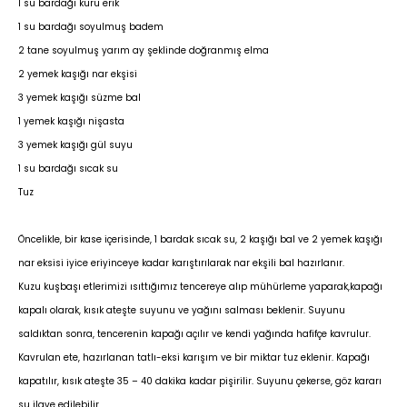
1 su bardağı kuru erik
1 su bardağı soyulmuş badem
2 tane soyulmuş yarım ay şeklinde doğranmış elma
2 yemek kaşığı nar ekşisi
3 yemek kaşığı süzme bal
1 yemek kaşığı nişasta
3 yemek kaşığı gül suyu
1 su bardağı sıcak su
Tuz
Öncelikle, bir kase içerisinde, 1 bardak sıcak su, 2 kaşığı bal ve 2 yemek kaşığı
nar eksisi iyice eriyinceye kadar karıştırılarak nar ekşili bal hazırlanır.
Kuzu kuşbaşı etlerimizi ısıttığımız tencereye alıp mühürleme yaparak,kapağı
kapalı olarak, kısık ateşte suyunu ve yağını salması beklenir. Suyunu
saldıktan sonra, tencerenin kapağı açılır ve kendi yağında hafifçe kavrulur.
Kavrulan ete, hazırlanan tatlı-eksi karışım ve bir miktar tuz eklenir. Kapağı
kapatılır, kısık ateşte 35 – 40 dakika kadar pişirilir. Suyunu çekerse, göz kararı
su ilave edilebilir.