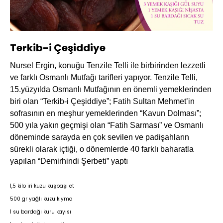
Yüklendi
:
8.06%
Sesi
Oynatma
360P
Aç
Hızı
Terkib-i Çeşiddiye
Nursel Ergin,
konuğu Tenzile Telli ile birbirinden lezzetli
ve farklı Osmanlı Mutfağı tarifleri yapıyor. Tenzile Telli,
15.yüzyılda Osmanlı Mutfağının en önemli yemeklerinden
biri olan “Terkib-i Çeşiddiye”; Fatih Sultan Mehmet’in
sofrasının en meşhur yemeklerinden “Kavun Dolması”;
500 yıla yakın geçmişi olan “Fatih Sarması” ve Osmanlı
döneminde sarayda en çok sevilen ve padişahların
sürekli olarak içtiği, o dönemlerde 40 farklı baharatla
yapılan “Demirhindi Şerbeti” yaptı
1,5 kilo iri kuzu kuşbaşı et
500 gr yağlı kuzu kıyma
1 su bardağı kuru kayısı