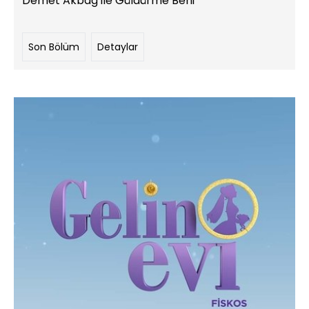
Demet Akbağ ile Güldürme Beni
Son Bölüm
Detaylar