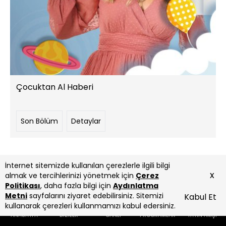
Çocuktan Al Haberi
Son Bölüm
Detaylar
İnternet sitemizde kullanılan çerezlerle ilgili bilgi
x
almak ve tercihlerinizi yönetmek için
Çerez
Politikası
, daha fazla bilgi için
Aydınlatma
Metni
sayfalarını ziyaret edebilirsiniz. Sitemizi
Kabul Et
kullanarak çerezleri kullanmamızı kabul edersiniz.
ANASAYFA
DİZİLER
CANLI
PROGRAMLAR
YAYIN AKIŞI