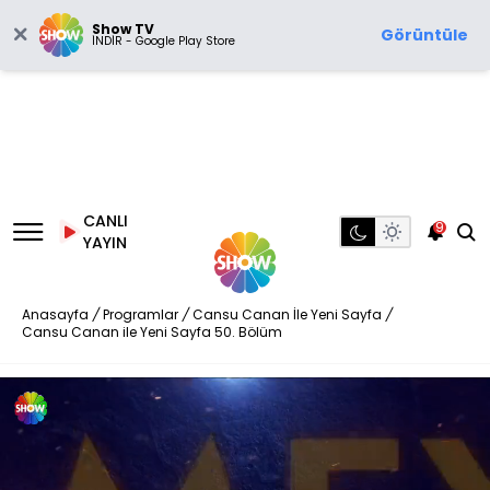
Show TV
Görüntüle
İNDİR - Google Play Store
CANLI
9
YAYIN
Anasayfa
/
Programlar
/
Cansu Canan İle Yeni Sayfa
/
Cansu Canan ile Yeni Sayfa 50. Bölüm