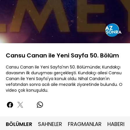
Yüklendi
:
1.18%
Sesi
Oynatma
480P
Aç
Hızı
Cansu Canan ile Yeni Sayfa 50. Bölüm
Cansu Canan ile Yeni Sayfa'nın 50. Bölümünde; Kundakçı
davasının ilk duruşması gerçekleşti. Kundakçı ailesi Cansu
Canan ile Yeni Sayfa'ya konuk oldu. Nihal Candan'ın
vefatından sonra acılı aile mezarlık ziyaretinde bulundu. O
video çok konuşuldu.
BÖLÜMLER
SAHNELER
FRAGMANLAR
HABERLE