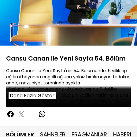
Yüklendi
:
1.08%
Sesi
Oynatma
480P
Aç
Hızı
Cansu Canan ile Yeni Sayfa 54. Bölüm
Cansu Canan ile Yeni Sayfa'nın 54. Bölümünde; 6 yıllık tıp
eğitimi boyunca engelli oğlunu yalnız bırakmayan fedakar
anne, mezuniyet töreninde ayakta
alkışlandı. Kahramanmaraş okul saldırısında 6 dakika
detayı dikkat çekti. Ayşe Tokyaz'ın katilleri hakim karşısına
Daha Fazla Göster
çıktı. Yeşilçam'ın efsane ismi Kadir İnanır'ın cenazinde
sefie yarışına girildi.
BÖLÜMLER
SAHNELER
FRAGMANLAR
HABERLE