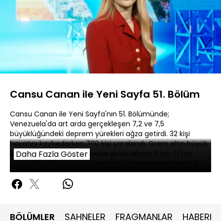
Yüklendi
:
0.26%
Sesi
Oynatma
480P
Aç
Hızı
Cansu Canan ile Yeni Sayfa 51. Bölüm
Cansu Canan ile Yeni Sayfa'nın 51. Bölümünde;
Venezuela'da art arda gerçekleşen 7,2 ve 7,5
büyüklüğündeki deprem yürekleri ağza getirdi. 32 kişi
hayatını kaybederken 700 kişi yaralandı. Gram altın büyük
bir düşüş yaşadı. Yatırımcılar gram altının 6 bin TL'nin
Daha Fazla Göster
altına düştüğünü görünce konuta yönlenmeye başladı.
Doç. Dr. Filiz Eryılmaz, gram altındaki sert düşüşü
değerlendirdi. Acil servise ilginç başvurular Yeni Sayfa'da
Av. Dr. Tarkan Erdal tarafından değerlendirildi.
BÖLÜMLER
SAHNELER
FRAGMANLAR
HABERLE