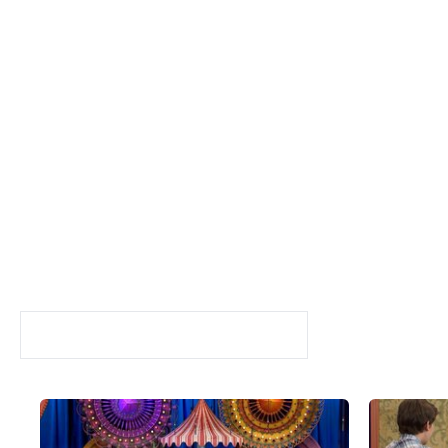
Güldüy Güldüy Show Çocuk
SAHNELER