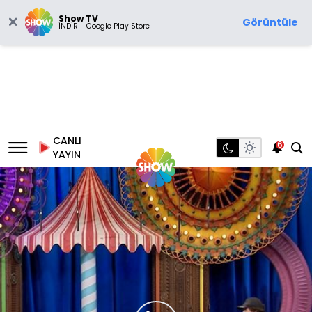
Show TV
Görüntüle
İNDİR - Google Play Store
CANLI
6
YAYIN