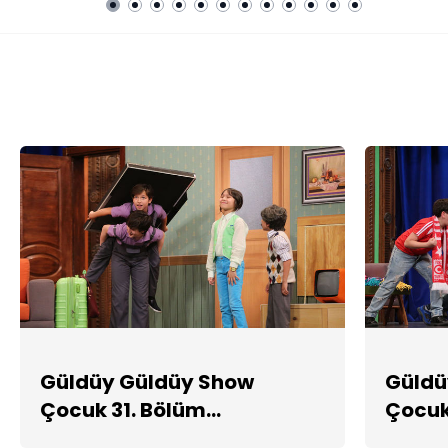
Güldüy Güldüy Show Çocuk
FOTO GALERİ
Güldüy Güldüy Show
Güldü
Çocuk 31. Bölüm
Çocuk
Fotoğrafları
Fotoğr