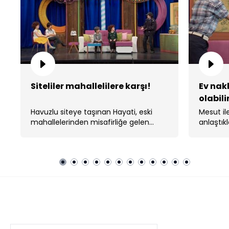
Siteliler mahallelilere karşı!
Ev nakl
olabili
Havuzlu siteye taşınan Hayati, eski
Mesut il
mahallelerinden misafirliğe gelen
anlaştıkl
komşularına evini nasıl tanıttı?
oldukça 
Güldüy Güldüy Show Çocuk
FRAGMANLAR