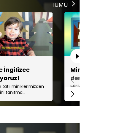
TÜMÜ
e İngilizce
Miniklerden ofsayt
yoruz!
dersleri!
n tatlı miniklerimizden
Minikler, hakem mi düdüğünü
ini tanıtma
daha çok öttürür yoksa trafik
 İngilizce öğrendiğini
polisi mi sorusunu yanıtlarken
fak bir şov yaptı.
komik anlar yaşadılar.