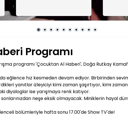
aberi Programı
 yarışma programı 'Çocuktan Al Haberi', Doğa Rutkay Kama
da eğlence hız kesmeden devam ediyor. Birbirinden seviml
rdikleri yanıtlar izleyiciyi kimi zaman şaşırtıyor, kimi z
ki diyaloglar ise yarışmaya renk katıyor.
ta sonlarınızdan neşe eksik olmayacak. Miniklerin hayal dü
enceli bölümleriyle hafta sonu 17.00'de Show TV'de!