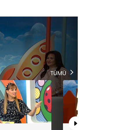
iniklerden ofsayt dersleri!
TÜMÜ