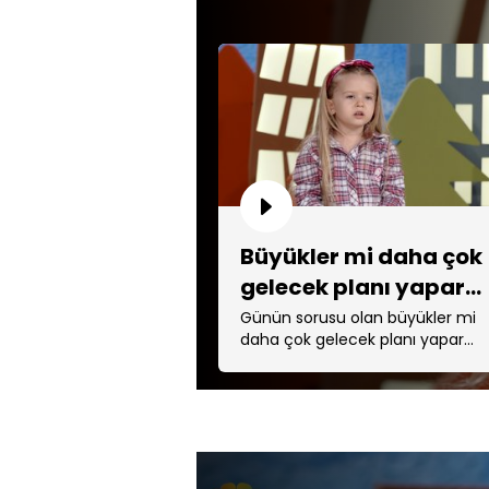
Büyükler mi daha çok
gelecek planı yapar
çocuklar mı?
Günün sorusu olan büyükler mi
daha çok gelecek planı yapar
çocuklar mı? sorusuna gelen
birbirinden eğlenceli cevaplar!