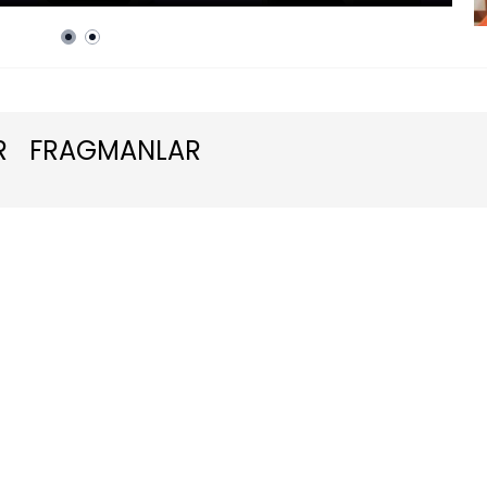
A
R
FRAGMANLAR
B
p