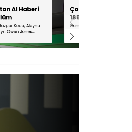
an Al Haberi
Çocuktan Al Haberi
ölüm
185. Bölüm
üzgar Koca, Aleyna
Günün ana soruları, "Büyükler 
eryn Owen Jones
daha sabırlıdır yoksa çocuklar
ünün ana ...
mı?" ...