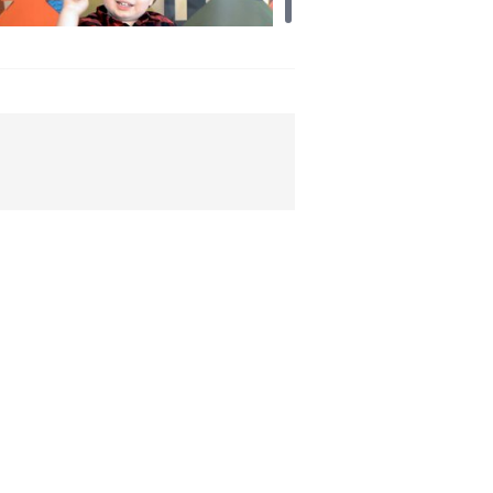
ras ile İngilizce öğreniyoruz!
üyükler mi daha çok gelecek
lanı yapar çocuklar mı?