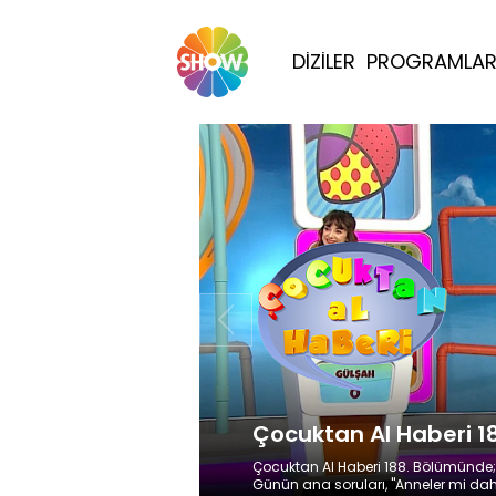
DİZİLER
PROGRAMLA
Çocuktan Al Haberi 1
Çocuktan Al Haberi 188. Bölümünde;
Günün ana soruları, "Anneler mi dah