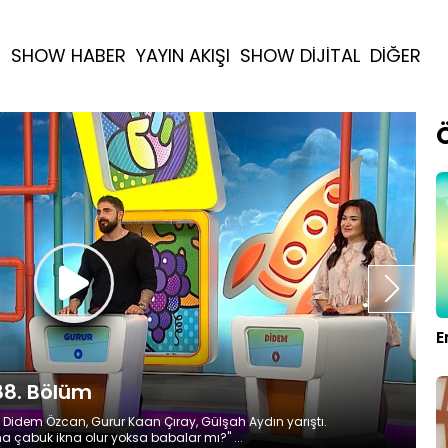
R
SHOW HABER
YAYIN AKIŞI
SHOW DİJİTAL
DİĞER
E
88. Bölüm
 Didem Özcan, Gurur Kaan Çıray, Gülşah Aydın yarıştı.
a çabuk ikna olur yoksa babalar mı?" ...