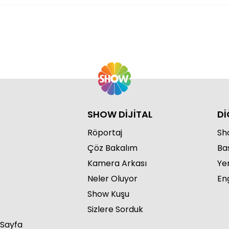
SHOW DİJİTAL
Dİ
Röportaj
Sho
Çöz Bakalım
Ba
Kamera Arkası
Ye
Neler Oluyor
Eng
Show Kuşu
Sizlere Sorduk
 Sayfa