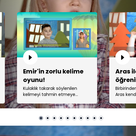
Emir'in zorlu kelime
Aras il
oyunu!
öğreni
Kulaklık takarak söylenilen
Birbirinde
kelimeyi tahmin etmeye
Aras kend
çalışan Emir ve Doğa Rutkay
bölümünde
izleyenlere eğlenceli anlar
söyleyip u
yaşattı.