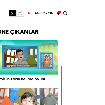
5
CANLI YAYIN
ÖNE ÇIKANLAR
mir'in zorlu kelime oyunu!
Çocuktan Al Haberi 188. Bölüm Fragmanı
Çocuktan Al Haberi 188. Bölümünde Didem Özcan, Gurur Kaan Çıray, G
Günün ana soruları, "Anneler mi daha çabuk ikna olur yoksa babalar mı?