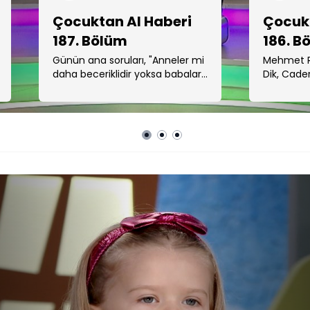
Çocuktan Al Haberi
Çocukt
187. Bölüm
186. B
Günün ana soruları, "Anneler mi
Mehmet R
daha beceriklidir yoksa babalar
Dik, Cad
mı?" ...
yarıştı. G