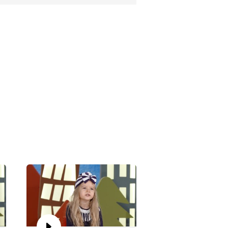
i Demir'in rüya yorumları
yüklerin mi daha çok arkadaşı
rdır yoksa çocukların mı?