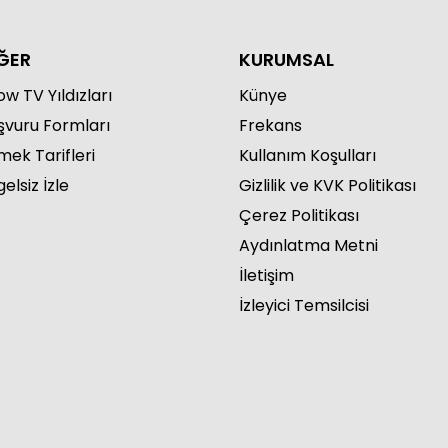
ĞER
KURUMSAL
w TV Yıldızları
Künye
şvuru Formları
Frekans
mek Tarifleri
Kullanım Koşulları
elsiz İzle
Gizlilik ve KVK Politikası
Çerez Politikası
Aydınlatma Metni
İletişim
İzleyici Temsilcisi