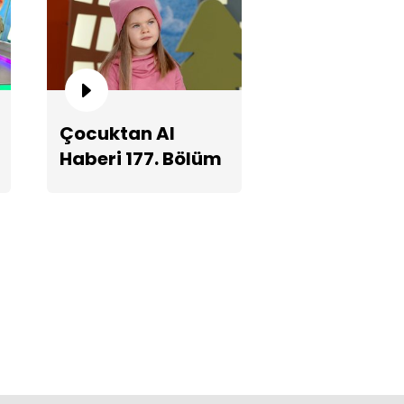
Çocuktan Al
gar mikroskopta neler
rüyor?
Haberi 177. Bölüm
Fragmanı