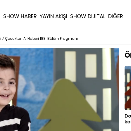
R
SHOW HABER
YAYIN AKIŞI
SHOW DİJİTAL
DİĞER
i
/
Çocuktan Al Haberi 188. Bölüm Fragmanı
Ö
Do
ka