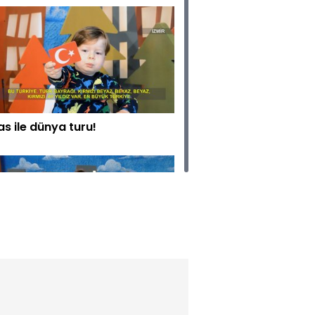
as ile dünya turu!
na ile 5 dakikada 3 kilo
rmenin yolları!