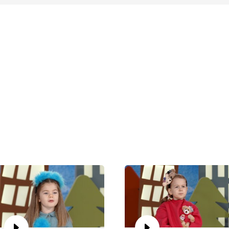
Al
Bü
va