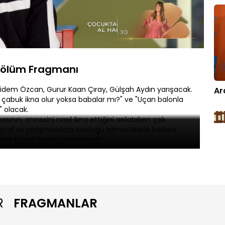
Oynatma
Hızı
 Bölüm Fragmanı
idem Özcan, Gurur Kaan Çıray, Gülşah Aydın yarışacak.
Ar
 çabuk ikna olur yoksa babalar mı?" ve "Uçan balonla
" olacak.
sının, annesini nasıl ikna ettiğini anlatırken çok
mal ve yarışmacılara sorduğu bilmecelerle herkesi
siyle büyük beğeni kazanacak.
Lu
R
FRAGMANLAR
ve