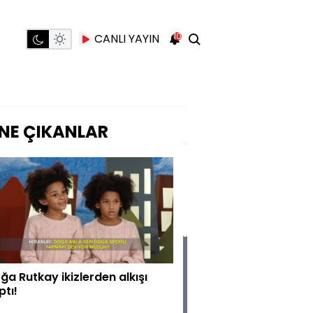
10
CANLI YAYIN
NE ÇIKANLAR
ğa Rutkay ikizlerden alkışı
ptı!