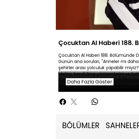
Yüklendi
:
53.15%
Sessiz
Çocuktan Al Haberi 188.
Çocuktan Al Haberi 188. Bölümünde D
Günün ana soruları, "Anneler mi daha
şehirler arası yolculuk yapabilir miyiz?
Melisa, kendi ikna yöntemlerini ve baba
eğleneceksiniz. Kami, Doğa Rutkay Ka
Daha Fazla Göster
güldürecek. Emir ise 50. bölüm beste
BÖLÜMLER
SAHNELE