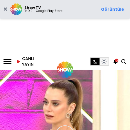
Show TV
Görüntüle
İNDİR - Google Play Store
CANLI
5
YAYIN