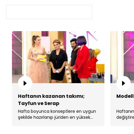
Haftanın kazanan takımı;
Modelle
Tayfun ve Serap
Hafta boyunca konseptlere en uygun
Haftanın
şekilde hazırlanıp jüriden en yüksek
değiştir
puanı alan takım kuaför Tayfun ve
saçlarıyl
makyöz Serap oldu. ...