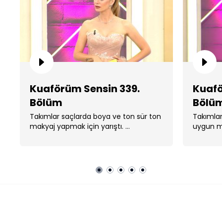
Kuaförüm Sensin 339.
Kuafö
Bölüm
Bölü
Takımlar saçlarda boya ve ton sür ton
Takımlar
makyaj yapmak için yarıştı. ...
uygun ma
Kuaförüm Sensin
SAHNELER