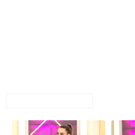
Kuaförüm Sensin
BÖLÜMLER