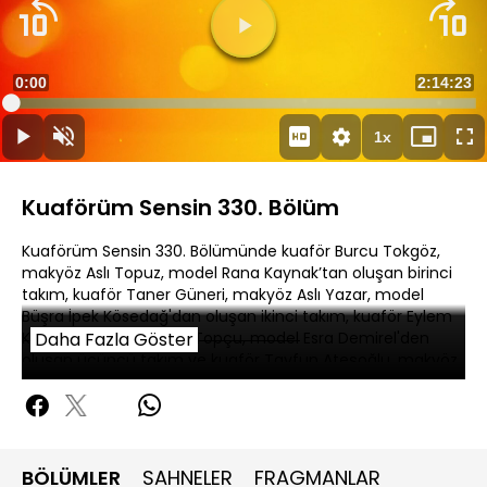
Süre
0:00
Toplam
2:14:23
Yüklendi
:
0.13%
Süre
1x
Duraklat
Sesi
Oynatma
Mini
Ta
Aç
Hızı
oynatıcı
Ek
Kuaförüm Sensin 330. Bölüm
Kuaförüm Sensin 330. Bölümünde kuaför Burcu Tokgöz,
makyöz Aslı Topuz, model Rana Kaynak’tan oluşan birinci
takım, kuaför Taner Güneri, makyöz Aslı Yazar, model
Büşra İpek Kösedağ'dan oluşan ikinci takım, kuaför Eylem
Kaya, makyöz Meltem Topçu, model Esra Demirel'den
Daha Fazla Göster
oluşan üçüncü takım ve kuaför Tayfun Ateşoğlu, makyöz
Serap Varol, model Şule Koyuncu’dan oluşan dördüncü
takım vaklı saçlar ve dumanlı göz ve kırmızı ruj makyajı
yapmak için yarıştı.
BÖLÜMLER
SAHNELER
FRAGMANLAR