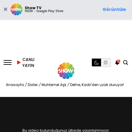
Show TV
Görüntüle
İNDİR - Google Play Store
CANLI
5
YAYIN
Anasayfa
/
Diziler
/
Muhtemel Aşk
/
Defne, Kadir'den uzak duruyor!
Bu video bulunduğunuz ülkede yayınlanmıyor.