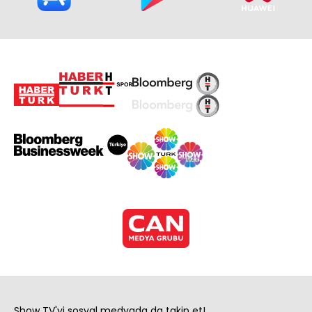
Show TV'yi sosyal medyada da takip et!