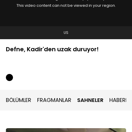
This video content can not be viewed in your region.
US
Defne, Kadir'den uzak duruyor!
BÖLÜMLER
FRAGMANLAR
SAHNELER
HABERLE